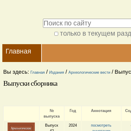
Перейти
Персональные
к
инструменты
Поиск
содержимому.
|
только в текущем раз
Расширенный
Перейти
Navigation
поиск
к
Главная
навигации
Вы здесь:
/
/
/
Выпус
Главная
Издания
Археологические вести
Выпуски сборника
№
Год
Аннотация
Со
выпуска
Выпуск
2024
посмотреть
42
аннотации