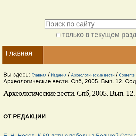
Перейти
Персональные
к
инструменты
Поиск
содержимому.
|
только в текущем раз
Расширенный
Перейти
Navigation
поиск
к
Главная
навигации
Вы здесь:
/
/
/
Главная
Издания
Археологические вести
Contents 
Археологические вести. Спб, 2005. Вып. 12. Со
Археологические вести. Спб, 2005. Вып. 12
ОТ РЕДАКЦИИ
Е. Н. Носов. К 60-летию победы в Великой Отеч