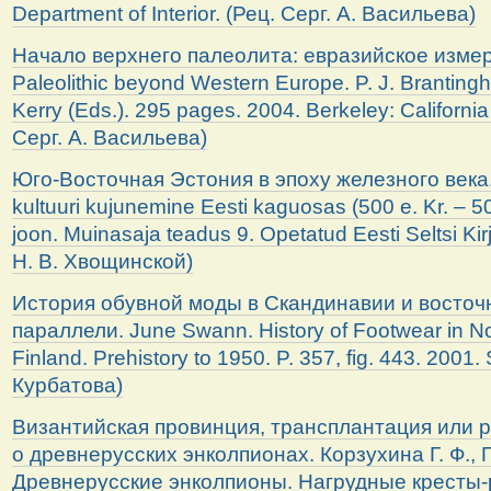
Department of Interior. (Рец. Серг. А. Васильева)
Начало верхнего палеолита: евразийское измер
Paleolithic beyond Western Europe. P. J. Brantingh
Kerry (Eds.). 295 pages. 2004. Berkeley: California
Серг. А. Васильева)
Юго-Восточная Эстония в эпоху железного века. 
kultuuri kujunemine Eesti kaguosas (500 e. Kr. – 500
joon. Muinasaja teadus 9. Opetatud Eesti Seltsi Kirj
Н. В. Хвощинской)
История обувной моды в Скандинавии и восточ
параллели. June Swann. History of Footwear in 
Finland. Prehistory to 1950. P. 357, fig. 443. 2001.
Курбатова)
Византийская провинция, трансплантация или 
о древнерусских энколпионах. Корзухина Г. Ф., 
Древнерусские энколпионы. Нагрудные кресты-ре