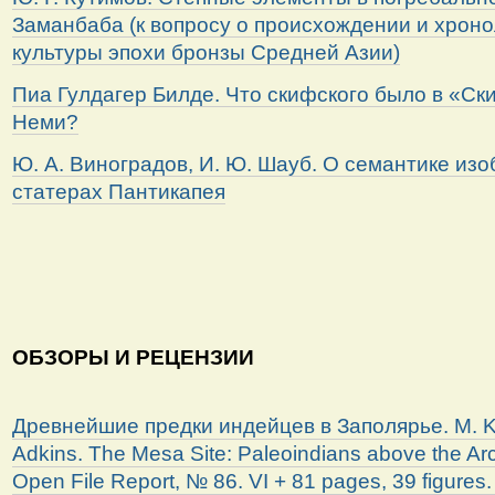
Заманбаба (к вопросу о происхождении и хрон
культуры эпохи бронзы Средней Азии)
Пиа Гулдагер Билде. Что скифского было в «Ск
Неми?
Ю. А. Виноградов, И. Ю. Шауб. О семантике из
статерах Пантикапея
ОБЗОРЫ И РЕЦЕНЗИИ
Древнейшие предки индейцев в Заполярье. M. Ku
Adkins. The Mesa Site: Paleoindians above the Arc
Open File Report, № 86. VI + 81 pages, 39 figures