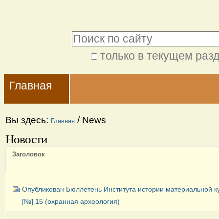
Перейти
Персональные
к
инструменты
Поиск
содержимому.
|
только в текущем раз
Расширенный
Перейти
Navigation
поиск
к
Главная
навигации
Вы здесь:
/
News
Главная
Новости
Заголовок
Опубликован Бюллетень Института истории материальной к
[№] 15 (охранная археология)