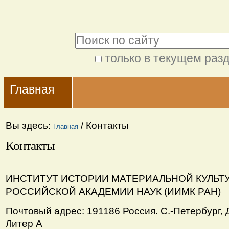
Перейти
Персональные
к
инструменты
Поиск
содержимому.
|
только в текущем раз
Расширенный
Перейти
Navigation
поиск
к
Главная
навигации
Вы здесь:
/
Контакты
Главная
Контакты
ИНСТИТУТ ИСТОРИИ МАТЕРИАЛЬНОЙ КУЛЬ
РОССИЙСКОЙ АКАДЕМИИ НАУК (ИИМК РАН)
Почтовый адрес: 191186 Россия. С.-Петербург, Д
Литер А