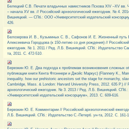
Белецкий С.В. Печати владычных наместников Пскова XIV –XV вв. Ч
– начала XV вв. // Российский археологический ежегодник. № 4. 2014
Вишняцкий. — СПб.: ООО «Университетский издательский консорциум
426.
Белозерова И. В., Кузьминых С. В., Сафонов И. Е. Жизненный путь
Алексеевича Городцова (к 150-летию со дня рождения) // Российски
ежегодник. № 1. 2011 / Ред. Л.Б. Вишняцкий. СПб.: Издательство Сан
та, 2011. С. 472-510.
Березкин Ю. Е. Два подхода к проблемам возникновения сложных о
публикации книги Кента Флэннери и Джойс Маркус) (Flannery K., Marcu
inequality. how our prehistoric ancestors set the stage for monarchy, sla
Cambridge, Mass. & London: Harvard University Press, 2012. 635 P.) //
археологический ежегодник. № 3. 2013 / Ред. Л.Б. Вишняцкий. СПб.
«Университетский издательский консорциум», 2013. С. 609-616.
Березкин Ю. Е. Комментарии // Российский археологический ежегодни
Л.Б. Вишняцкий. СПб.: Издательство С.-Петерб. ун-та, 2012. С. 161-1