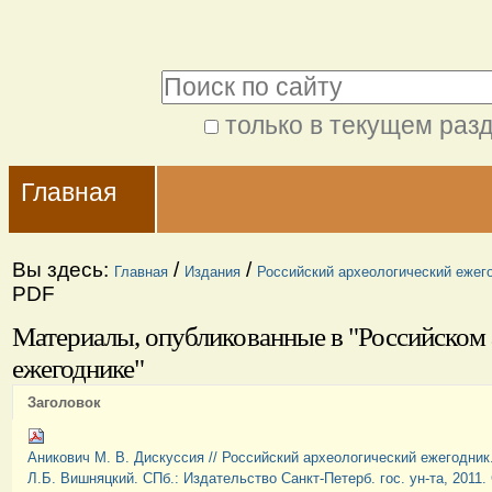
Перейти
Персональные
к
инструменты
Поиск
содержимому.
|
только в текущем раз
Расширенный
Перейти
Navigation
поиск
к
Главная
навигации
Вы здесь:
/
/
Главная
Издания
Российский археологический ежег
PDF
Материалы, опубликованные в "Российском
ежегоднике"
Заголовок
Аникович М. В. Дискуссия // Российский археологический ежегодник.
Л.Б. Вишняцкий. СПб.: Издательство Санкт-Петерб. гос. ун-та, 2011. 