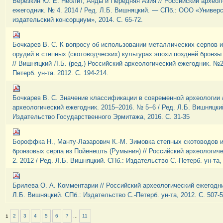
Березкин Ю. Е. Неолит, Анды и Передняя Азия // Российский археол
ежегодник. № 4. 2014 / Ред. Л.Б. Вишняцкий. — СПб.: ООО «Универ
издательский консорциум», 2014. С. 65-72.
Бочкарев В. С. К вопросу об использовании металлических серпов 
орудий в степных (скотоводческих) культурах эпохи поздней бронз
// Вишняцкий Л.Б. (ред.) Российский археологический ежегодник. №2
Петерб. ун-та. 2012. С. 194-214.
Бочкарев В. С. Значение классификации в современной археологии 
археологический ежегодник. 2015–2016. № 5–6 / Ред. Л.Б. Вишняцки
Издательство Государственного Эрмитажа, 2016. С. 31-35
Бороффка Н., Манту-Лазарович К.-М. Зимовка степных скотоводов и
бронзовых серпа из Пойенешть (Румыния) // Российский археологич
2. 2012 / Ред. Л.Б. Вишняцкий. СПб.: Издательство С.-Петерб. ун-та, 
Брилева О. А. Комментарии // Российский археологический ежегодник
Л.Б. Вишняцкий. СПб.: Издательство С.-Петерб. ун-та, 2012. С. 507-5
1
2
3
4
5
6
7
...
11