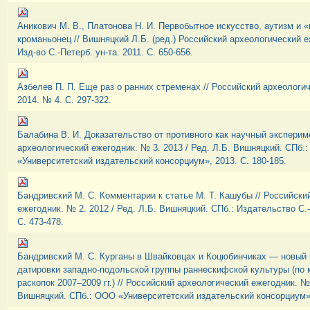
Аникович М. В., Платонова Н. И. Первобытное искусство, аутизм и 
кроманьонец // Вишняцкий Л.Б. (ред.) Российский археологический 
Изд-во С.-Петерб. ун-та. 2011. С. 650-656.
Азбелев П. П. Еще раз о ранних стременах // Российский археологи
2014. № 4. С. 297-322.
Балабина В. И. Доказательство от противного как научный экспериме
археологический ежегодник. № 3. 2013 / Ред. Л.Б. Вишняцкий. СПб.
«Университетский издательский консорциум», 2013. С. 180-185.
Бандривский М. С. Комментарии к статье М. Т. Кашубы // Российски
ежегодник. № 2. 2012 / Ред. Л.Б. Вишняцкий. СПб.: Издательство С.-
С. 473-478.
Бандривский М. С. Курганы в Швайковцах и Коцюбинчиках — новый 
датировки западно-подольской группы раннескифской культуры (по
раскопок 2007–2009 гг.) // Российский археологический ежегодник. № 
Вишняцкий. СПб.: ООО «Университетский издательский консорциум», 