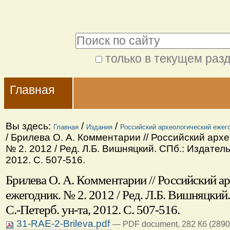
Перейти
Персональные
к
инструменты
Поиск
содержимому.
|
только в текущем раз
Расширенный
Перейти
Navigation
поиск
к
Главная
навигации
Вы здесь:
/
/
Главная
Издания
Российский археологический ежег
/
Брилева О. А. Комментарии // Российский арх
№ 2. 2012 / Ред. Л.Б. Вишняцкий. СПб.: Издатель
2012. С. 507-516.
Брилева О. А. Комментарии // Российский а
ежегодник. № 2. 2012 / Ред. Л.Б. Вишняцкий
С.-Петерб. ун-та, 2012. С. 507-516.
31-RAE-2-Brileva.pdf
— PDF document, 282 Кб (2890