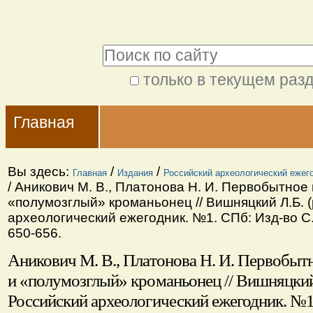
Перейти
Персональные
к
инструменты
Поиск
содержимому.
|
только в текущем раз
Расширенный
Перейти
Navigation
поиск
к
Главная
навигации
Вы здесь:
/
/
Главная
Издания
Российский археологический ежег
/
Аникович М. В., Платонова Н. И. Первобытное 
«полумозглый» кроманьонец // Вишняцкий Л.Б. (
археологический ежегодник. №1. СПб: Изд-во С.-
650-656.
Аникович М. В., Платонова Н. И. Первобытн
и «полумозглый» кроманьонец // Вишняцкий 
Российский археологический ежегодник. №1.