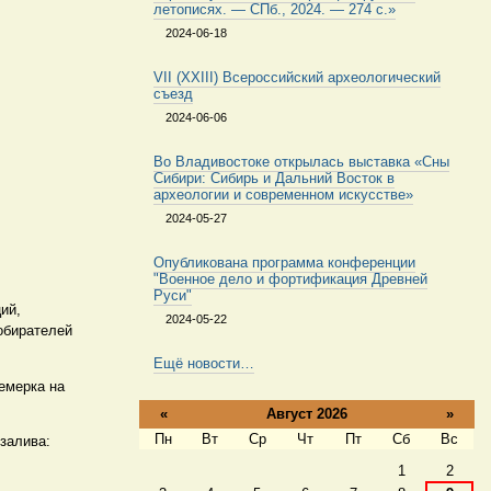
летописях. — СПб., 2024. — 274 с.»
2024-06-18
VII (XXIII) Всероссийский археологический
съезд
2024-06-06
Во Владивостоке открылась выставка «Сны
Сибири: Сибирь и Дальний Восток в
археологии и современном искусстве»
2024-05-27
Опубликована программа конференции
"Военное дело и фортификация Древней
Руси"
ий,
2024-05-22
обирателей
Ещё новости…
емерка на
«
Август 2026
»
Пн
Вт
Ср
Чт
Пт
Сб
Вс
 залива:
Август
1
2