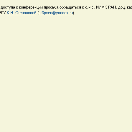
 доступа к конференции просьба обращаться к с.н.с. ИИМК РАН, доц. к
бГУ
К.Н. Степановой
(
st3pxen@yandex.ru
)