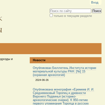
Вход
Поиск
только в текущем разделе
Расширенный
поиск
одходы и
Новости
Опубликован Бюллетень Института истории
материальной культуры РАН. [№] 15
(охранная археология)
2024-06-26
Опубликована монография «Еремеев И. И.
Средневековый Торопец и древности
Верхнего Подвинья (историко-
археологические очерки). К 950-летию
первого упоминания Торопца в русских