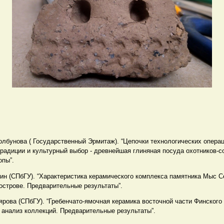
олбунова ( Государственный Эрмитаж). “Цепочки технологических операц
радиции и культурный выбор - древнейшая глиняная посуда охотников-с
опы”.
ин (СПбГУ). “Характеристика керамического комплекса памятника Мыс С
острове. Предварительные результаты”.
рова (СПбГУ). “Гребенчато-ямочная керамика восточной части Финского
 анализ коллекций. Предварительные результаты”.