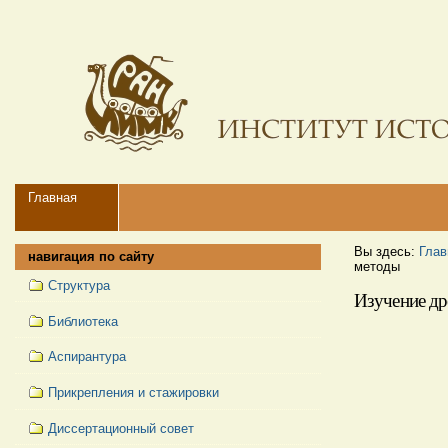
Перейти
Персональные
к
инструменты
содержимому.
|
Перейти
к
навигации
Navigation
Главная
Вы здесь:
Глав
навигация по сайту
методы
Структура
Изучение др
Библиотека
Аспирантура
Прикрепления и стажировки
Диссертационный совет