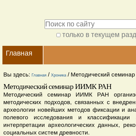
Перейти
Персональные
к
инструменты
Поиск
содержимому.
|
только в текущем раз
Расширенный
Перейти
Navigation
поиск
к
Главная
навигации
Вы здесь:
/
/
Методический семина
Главная
Хроника
Методический семинар ИИМК РАН
Методический семинар ИИМК РАН организ
методических подходов, связанных с внедрен
археологии новейших методов фиксации и ан
полевого исследования и классификации 
интерпретации археологических данных, реко
социальных систем древности.