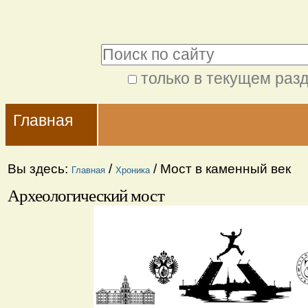
Перейти
Персональные
к
инструменты
Поиск
содержимому.
|
только в текущем раз
Расширенный
Перейти
Navigation
поиск
к
Главная
навигации
Вы здесь:
/
/
Мост в каменный век
Главная
Хроника
Археологический мост