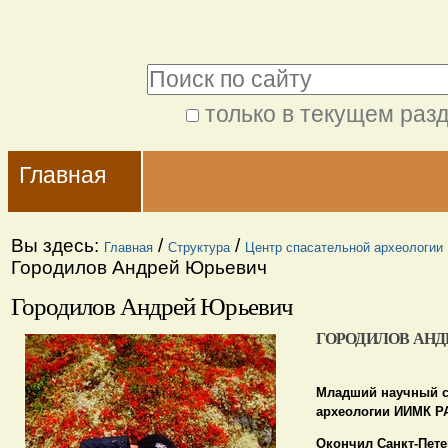
Перейти
Персональные
к
инструменты
Поиск
содержимому.
|
только в текущем раз
Расширенный
Перейти
Navigation
поиск
к
Главная
навигации
Вы здесь:
/
/
Главная
Структура
Центр спасательной археологии
Городилов Андрей Юрьевич
Городилов Андрей Юрьевич
ГОРОДИЛОВ АНД
Младший научный с
археологии ИИМК Р
Окончил Санкт-Пете