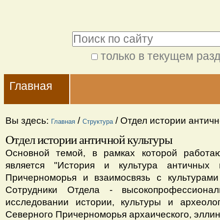
Перейти
Персональные
к
инструменты
Поиск
содержимому.
|
только в текущем раз
Расширенный
Перейти
Navigation
поиск
к
Главная
навигации
Вы здесь:
/
/
Отдел истории античн
Главная
Структура
Отдел истории античной культуры
Основной темой, в рамках которой работаю
является "История и культура античных 
Причерноморья и взаимосвязь с культурами 
Сотрудники Отдела - высокопрофессиона
исследовании истории, культуры и археолог
Северного Причерноморья архаического, эллин