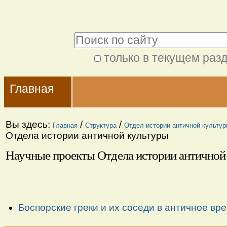
Перейти
Персональные
к
инструменты
Поиск
содержимому.
|
только в текущем раз
Расширенный
Перейти
Navigation
поиск
к
Главная
навигации
Вы здесь:
/
/
Главная
Структура
Отдел истории античной культур
Отдела истории античной культуры
Научные проекты Отдела истории античной
Боспорские греки и их соседи в античное вр