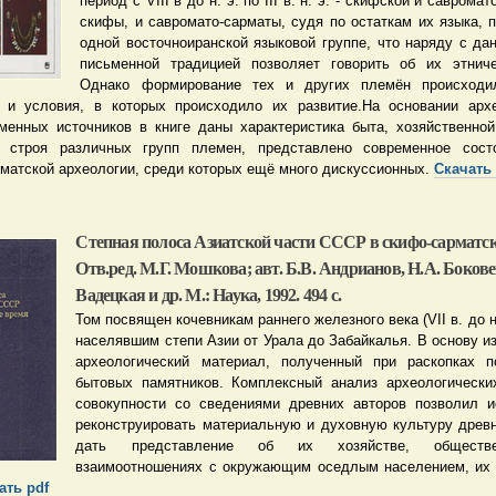
период с VIII в до н. э. по III в. н. э. - скифской и саврома
скифы, и савромато-сарматы, судя по остаткам их языка, 
одной восточноиранской языковой группе, что наряду с да
письменной традицией позволяет говорить об их этниче
Однако формирование тех и других племён происходил
 и условия, в которых происходило их развитие.На основании архе
менных источников в книге даны характеристика быта, хозяйственной
о строя различных групп племен, представлено современное сост
рматской археологии, среди которых ещё много дискуссионных.
Скачать 
Степная полоса Азиатской части СССР в скифо-сарматск
Отв.ред. М.Г. Мошкова; авт. Б.В. Андрианов, Н.А. Бокове
Вадецкая и др. М.: Наука, 1992. 494 с.
Том посвящен кочевникам раннего железного века (VII в. до н. э
населявшим степи Азии от Урала до Забайкалья. В основу и
археологический материал, полученный при раскопках п
бытовых памятников. Комплексный анализ археологически
совокупности со сведениями древних авторов позволил 
реконструировать материальную и духовную культуру древн
дать представление об их хозяйстве, обществе
взаимоотношениях с окружающим оседлым населением, их
ать pdf