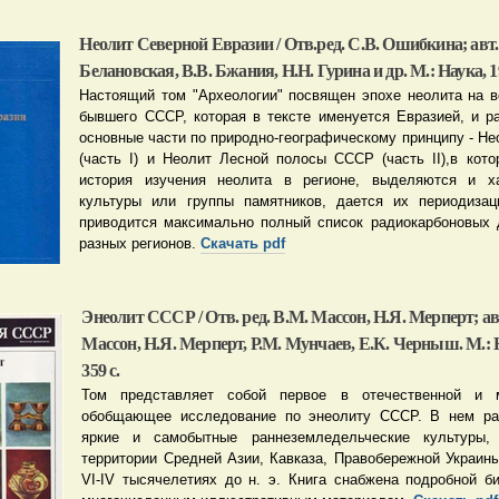
Неолит Северной Евразии / Отв.ред. С.В. Ошибкина; авт.:
Белановская, В.В. Бжания, Н.Н. Гурина и др. М.: Наука, 19
Настоящий том "Археологии" посвящен эпохе неолита на в
бывшего СССР, которая в тексте именуется Евразией, и р
основные части по природно-географическому принципу - Н
(часть I) и Неолит Лесной полосы СССР (часть II),в кото
история изучения неолита в регионе, выделяются и ха
культуры или группы памятников, дается их периодизац
приводится максимально полный список радиокарбоновых 
разных регионов.
Скачать pdf
Энеолит СССР / Отв. ред. В.М. Массон, Н.Я. Мерперт; ав
Массон, Н.Я. Мерперт, Р.М. Мунчаев, Е.К. Черныш. М.: Н
359 с.
Том представляет собой первое в отечественной и 
обобщающее исследование по энеолиту СССР. В нем ра
яркие и самобытные раннеземледельческие культуры,
территории Средней Азии, Кавказа, Правобережной Украин
VI-IV тысячелетиях до н. э. Книга снабжена подробной б