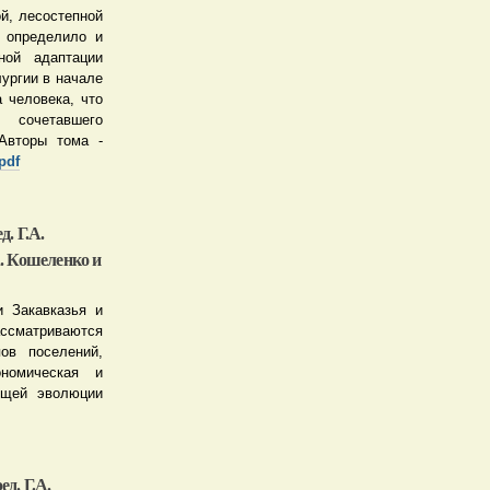
й, лесостепной
 определило и
ной адаптации
ургии в начале
а человека, что
 сочетавшего
Авторы тома -
pdf
. Г.А.
. Кошеленко и
 Закавказья и
ассматриваются
ов поселений,
ономическая и
бщей эволюции
д. Г.А.