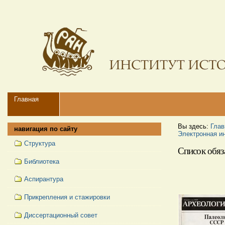
Перейти
Персональные
к
инструменты
содержимому.
|
Перейти
к
навигации
Navigation
Главная
Вы здесь:
Глав
навигация по сайту
Электронная и
Структура
Список обяз
Библиотека
Аспирантура
Прикрепления и стажировки
Диссертационный совет