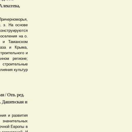
Алексеева,
ичерноморья,
. э. На основе
конструируются
поселения на о.
м и Таманском
каза и Крыма,
троительного и
нном регионе;
я строительные
лияния культур
 / Отв. ред.
Д. Дашевская и
ния и развития
значительных
очной Европы в