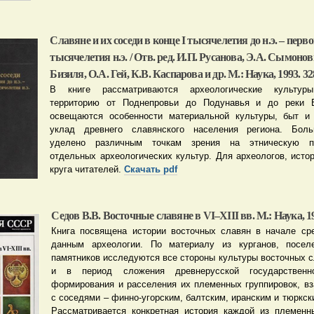
Славяне и их соседи в конце I тысячелетия до н.э. – перв
тысячелетия н.э. / Отв. ред. И.П. Русанова, Э.А. Сымонови
Бизиля, О.А. Гей, К.В. Каспарова и др. М.: Наука, 1993. 328
В книге рассматриваются археологические культуры
территорию от Поднепровьи до Подунавья и до реки 
освещаются особенности материальной культуры, быт и 
уклад древнего славянского населения региона. Бол
уделено различным точкам зрения на этническую пр
отдельных археологических культур. Для археологов, истор
круга читателей.
Скачать pdf
Седов В.В. Восточные славяне в VI–XIII вв. М.: Наука, 198
Книга посвящена истории восточных славян в начале ср
данным археологии. По материалу из курганов, посел
памятников исследуются все стороны культуры восточных с
и в период сложения древнерусской государственн
формирования и расселения их племенных группировок, в
с соседями – финно-угорским, балтским, иранским и тюркс
Рассматривается конкретная история каждой из племенн