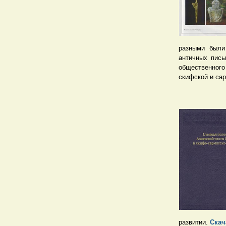
разными были
античных пись
общественног
скифской и са
развитии.
Скач