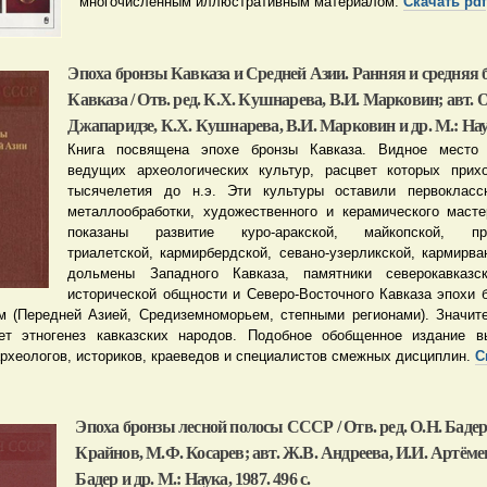
многочисленным иллюстративным материалом.
Скачать pdf
Эпоха бронзы Кавказа и Средней Азии. Ранняя и средняя 
Кавказа / Отв. ред. К.Х. Кушнарева, В.И. Марковин; авт. 
Джапаридзе, К.Х. Кушнарева, В.И. Марковин и др. М.: Наука
Книга посвящена эпохе бронзы Кавказа. Видное место
ведущих археологических культур, расцвет которых прихо
тысячелетия до н.э. Эти культуры оставили первокласс
металлообработки, художественного и керамического масте
показаны развитие куро-аракской, майкопской, прот
триалетской, кармирбердской, севано-узерликской, кармирва
дольмены Западного Кавказа, памятники северокавказск
исторической общности и Северо-Восточного Кавказа эпохи б
 (Передней Азией, Средиземноморьем, степными регионами). Значит
ает этногенез кавказских народов. Подобное обобщенное издание в
археологов, историков, краеведов и специалистов смежных дисциплин.
С
Эпоха бронзы лесной полосы СССР / Отв. ред. О.Н. Бадер,
Крайнов, М.Ф. Косарев; авт. Ж.В. Андреева, И.И. Артёме
Бадер и др. М.: Наука, 1987. 496 с.