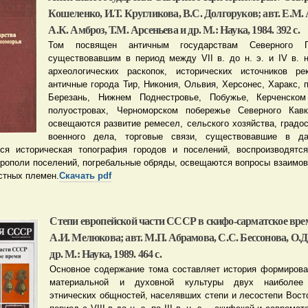
Кошеленко, И.Т. Кругликова, В.С. Долгоруков; авт. Е.М. 
А.К. Амброз, Т.М. Арсеньева и др. М.: Наука, 1984. 392 с.
Том посвящен античным государствам Северного Пр
существовавшим в период между VII в. до н. э. и IV в. н
археологических раскопок, исторических источников ре
античные города Тир, Никония, Ольвия, Херсонес, Харакс, 
Березань, Нижнем Поднестровье, Побужье, Керченско
полуостровах, Черноморском побережье Северного Кав
освещаются развитие ремесел, сельского хозяйства, градос
военного дела, торговые связи, существовавшие в да
ся историческая топография городов и поселений, воспроизводятс
крополи поселений, погребальные обряды, освещаются вопросы взаимов
стных племен.
Скачать pdf
Степи европейской части СССР в скифо-сарматское время
А.И. Мелюкова; авт. М.П. Абрамова, С.С. Бессонова, О.
др. М.: Наука, 1989. 464 с.
Основное содержание тома составляет история формирова
материальной и духовной культуры двух наиболее 
этнических общностей, населявших степи и лесостепи Вост