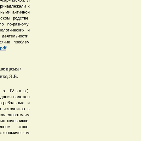
то-сарматской. И
принадлежали к
нными античной
ском родстве.
о по-разному,
ологических и
 деятельности,
ояние проблем
pdf
ое время /
нко, Э.Б.
. - IV в н. э.),
здания положен
огребальных и
х источников в
исследователям
их кочевников,
нном строе,
 экономическом