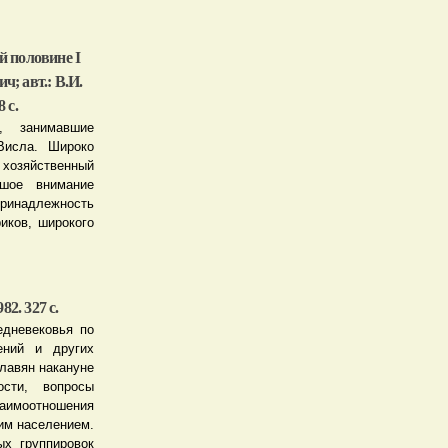
ой половине I
ч; авт.: В.И.
 с.
, занимавшие
Висла. Широко
хозяйственный
ьшое внимание
инадлежность
иков, широкого
2. 327 с.
едневековья по
ений и других
лавян накануне
ости, вопросы
заимоотношения
ким населением.
ых группировок