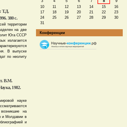
3
4
5
6
7
8
9
10
11
12
13
14
15
16
 Т.Д.
17
18
19
20
21
22
23
24
25
26
27
28
29
30
96. 380 с.
31
сей территории
азделен на две
Конференции
еолит Юга СССР
рых излагается
рактеризуются
ия. В выпуске
дат по неолиту
т. В.М.
аука, 1982.
мировой науке
ссматриваются
 возникшие на
ы и Молдавии в
иблиографией и