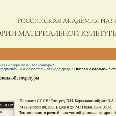
ная
/
Аспирантура
/
Аспирантура
/
нформационно-образовательная среда среда
/
Список обязательной лит
ательной литературы
Палеолит СССР / Отв. ред. П.И. Борисковский; авт. З.А.
М.В. Аникович, Н.О. Бадер и др. М.: Наука, 1984. 383 с.
Том освещает огромный фактический материал по древн