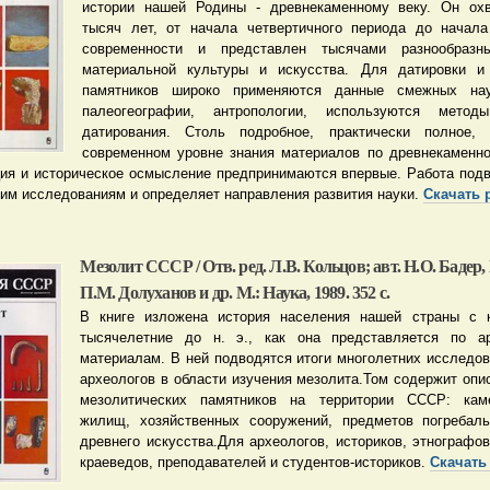
истории нашей Родины - древнекаменному веку. Он охв
тысяч лет, от начала четвертичного периода до начала
современности и представлен тысячами разнообразн
материальной культуры и искусства. Для датировки и 
памятников широко применяются данные смежных нау
палеогеографии, антропологии, используются метод
датирования. Столь подробное, практически полное,
современном уровне знания материалов по древнекаменн
ция и историческое осмысление предпринимаются впервые. Работа подв
м исследованиям и определяет направления развития науки.
Скачать 
Мезолит СССР / Отв. ред. Л.В. Кольцов; авт. Н.О. Бадер,
П.М. Долуханов и др. М.: Наука, 1989. 352 с.
В книге изложена история населения нашей страны с 
тысячелетние до н. э., как она представляется по ар
материалам. В ней подводятся итоги многолетних исследов
археологов в области изучения мезолита.Том содержит опи
мезолитических памятников на территории СССР: кам
жилищ, хозяйственных сооружений, предметов погребал
древнего искусства.Для археологов, историков, этнографо
краеведов, преподавателей и студентов-историков.
Скачать