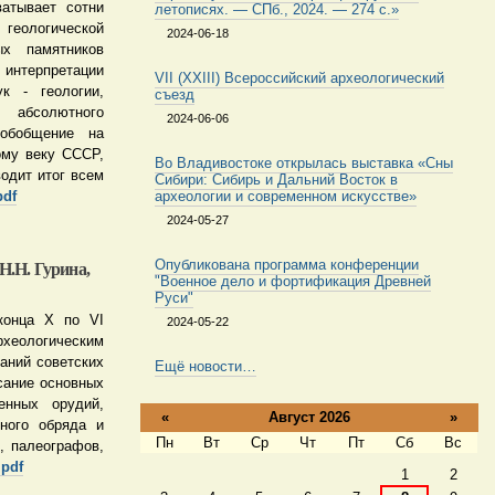
атывает сотни
летописях. — СПб., 2024. — 274 с.»
 геологической
2024-06-18
ых памятников
интерпретации
VII (XXIII) Всероссийский археологический
к - геологии,
съезд
ы абсолютного
2024-06-06
 обобщение на
ому веку СССР,
Во Владивостоке открылась выставка «Сны
одит итог всем
Сибири: Сибирь и Дальний Восток в
pdf
археологии и современном искусстве»
2024-05-27
Опубликована программа конференции
 Н.Н. Гурина,
"Военное дело и фортификация Древней
Руси"
конца X по VI
2024-05-22
хеологическим
аний советских
Ещё новости…
сание основных
енных орудий,
«
Август 2026
»
ьного обряда и
Пн
Вт
Ср
Чт
Пт
Сб
Вс
в, палеографов,
Август
 pdf
1
2