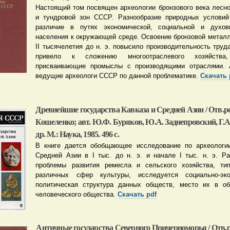
Настоящий том посвящен археологии бронзового века лесно
и тундровой зон СССР. Разнообразие природных условий
различие в путях экономической, социальной и духов
населения к окружающей среде. Освоение бронзовой металл
II тысячелетия до н. э. повысило производительность труд
привело к сложению многоотраслевого хозяйства,
присваивающие промыслы с производящими отраслями. 
ведущие археологи СССР по данной проблематике.
Скачать 
Древнейшие государства Кавказа и Средней Азии / Отв.ред
Кошеленко; авт. Ю.Ф. Буряков, Ю.А. Заднепровский, Г.А
др. М.: Наука, 1985. 496 с.
В книге дается обобщающее исследование по археологии
Средней Азии в I тыс. до н. э. и начале I тыс. н. э. Р
проблемы развития ремесла и сельского хозяйства, тип
различных сфер культуры, исследуется социально-эк
политическая структура данных обществ, место их в о
человеческого общества.
Скачать pdf
Античные государства Северного Причерноморья / Отв.ре