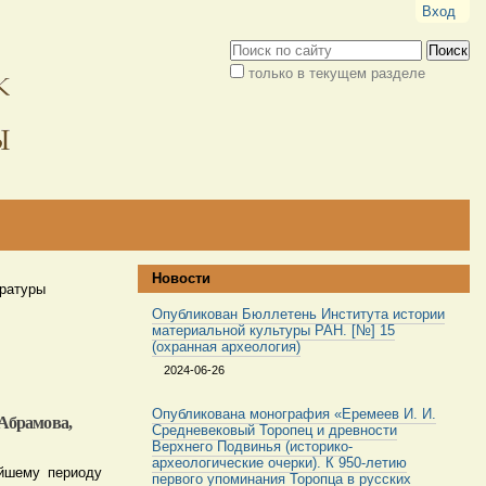
Вход
Поиск
только в текущем разделе
Расширенный
поиск
Новости
ературы
Опубликован Бюллетень Института истории
материальной культуры РАН. [№] 15
(охранная археология)
2024-06-26
Опубликована монография «Еремеев И. И.
 Абрамова,
Средневековый Торопец и древности
Верхнего Подвинья (историко-
археологические очерки). К 950-летию
ейшему периоду
первого упоминания Торопца в русских