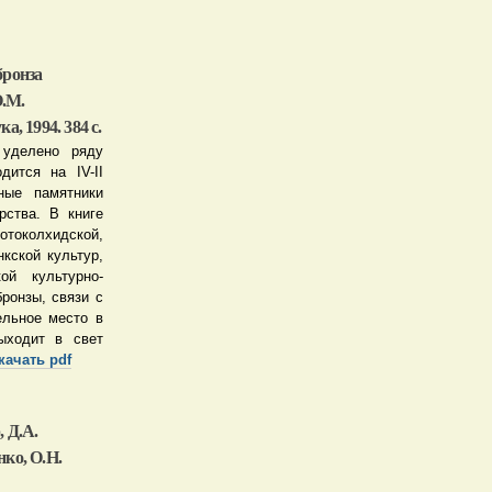
бронза
О.М.
, 1994. 384 с.
 уделено ряду
дится на IV-II
ные памятники
рства. В книге
околхидской,
нкской культур,
ой культурно-
ронзы, связи с
ельное место в
ыходит в свет
качать pdf
 Д.А.
нко, О.Н.