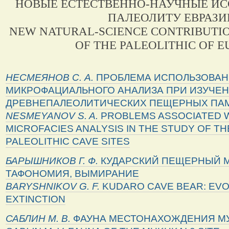
НОВЫЕ ЕСТЕСТВЕННО-НАУЧНЫЕ ИС
ПАЛЕОЛИТУ ЕВРАЗИ
NEW NATURAL-SCIENCE CONTRIBUTIO
OF THE PALEOLITHIC OF E
НЕСМЕЯНОВ
С
.
А
.
ПРОБЛЕМА ИСПОЛЬЗОВА
МИКРОФАЦИАЛЬНОГО АНАЛИЗА ПРИ ИЗУЧЕН
ДРЕВНЕПАЛЕОЛИТИЧЕСКИХ ПЕЩЕРНЫХ ПА
NESMEYANOV S. A.
PROBLEMS ASSOCIATED W
MICROFACIES ANALYSIS IN THE STUDY OF T
PALEOLITHIC CAVE SITES
БАРЫШНИКОВ
Г
.
Ф
.
КУДАРСКИЙ ПЕЩЕРНЫЙ М
ТАФОНОМИЯ, ВЫМИРАНИЕ
BARYSHNIKOV G. F.
KUDARO CAVE BEAR: EVO
EXTINCTION
САБЛИН
М
.
В
.
ФАУНА МЕСТОНАХОЖДЕНИЯ МУ