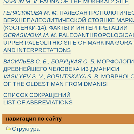
SABLIN M. V.
FAUNA OF THE MUKHKAI 2 SITE
ГЕРАСИМОВА М. М.
ПАЛЕОАНТРОПОЛОГИЧЕС
ВЕРХНЕПАЛЕОЛИТИЧЕСКОЙ СТОЯНКЕ МАРК
(КОСТЁНКИ-14). ФАКТЫ И ИНТЕРПРЕТАЦИИ
GERASIMOVA M. M.
PALEOANTHROPOLOGICAL
UPPER PALEOLITHIC SITE OF MARKINA GORA 
AND INTERPRETATIONS
ВАСИЛЬЕВ
С
.
В
.,
БОРУЦКАЯ
С
.
Б
.
МОРФОЛОГИ
ДРЕВНЕЙШЕГО ЧЕЛОВЕКА ИЗ ДМАНИСИ
VASILYEV S. V., BORUTSKAYA S. B.
MORPHOLO
OF THE OLDEST MAN FROM DMANISI
СПИСОК СОКРАЩЕНИЙ
LIST OF ABBREVIATIONS
навигация по сайту
Структура