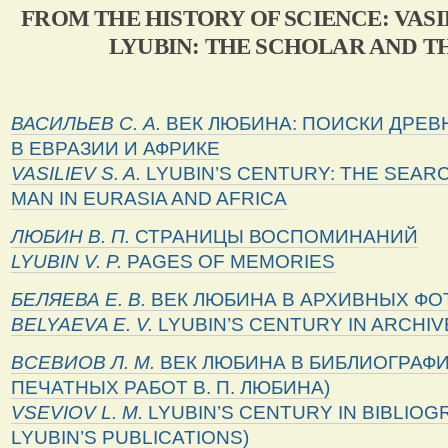
FROM THE HISTORY OF SCIENCE: VAS
LYUBIN: THE SCHOLAR AND T
ВАСИЛЬЕВ
С
.
А
.
ВЕК ЛЮБИНА: ПОИСКИ ДРЕВ
В ЕВРАЗИИ И АФРИКЕ
VASILIEV S. A.
LYUBIN’S CENTURY: THE SEAR
MAN IN EURASIA AND AFRICA
ЛЮБИН В. П.
СТРАНИЦЫ ВОСПОМИНАНИЙ
LYUBIN
V
.
P
.
PAGES OF MEMORIES
БЕЛЯЕВА Е. В.
ВЕК ЛЮБИНА В АРХИВНЫХ Ф
BELYAEVA
E
.
V
.
LYUBIN’S CENTURY IN ARCH
ВСЕВИОВ Л. М.
ВЕК ЛЮБИНА В БИБЛИОГРАФИ
ПЕЧАТНЫХ РАБОТ В. П. ЛЮБИНА)
VSEVIOV
L
.
M
.
LYUBIN’S CENTURY IN BIBLIOG
LYUBIN’S PUBLICATIONS)