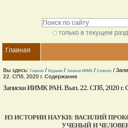
Перейти
Персональные
к
инструменты
Поиск
содержимому.
|
только в текущем раз
Расширенный
Перейти
Navigation
поиск
к
Главная
навигации
Вы здесь:
/
/
/
/
Запи
Главная
Издания
Записки ИИМК
Contents
22. СПб, 2020 г. Содержание
Записки ИИМК РАН. Вып. 22. СПб, 2020 г.
ИЗ ИСТОРИИ НАУКИ: ВАСИЛИЙ ПРО
УЧЕНЫЙ И ЧЕЛОВЕ