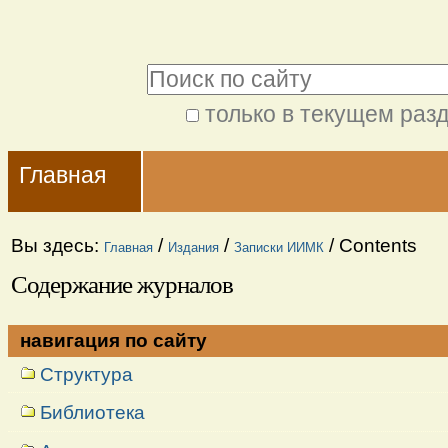
Перейти
Персональные
к
инструменты
Поиск
содержимому.
|
только в текущем раз
Расширенный
Перейти
Navigation
поиск
к
Главная
навигации
Вы здесь:
/
/
/
Contents
Главная
Издания
Записки ИИМК
Содержание журналов
навигация по сайту
Структура
Библиотека