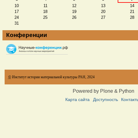
10
11
12
13
14
17
18
19
20
21
24
25
26
27
28
31
Конференции
©
Институт истории материальной культуры РАН, 2024
Powered by Plone & Python
Карта сайта
Доступность
Контакт