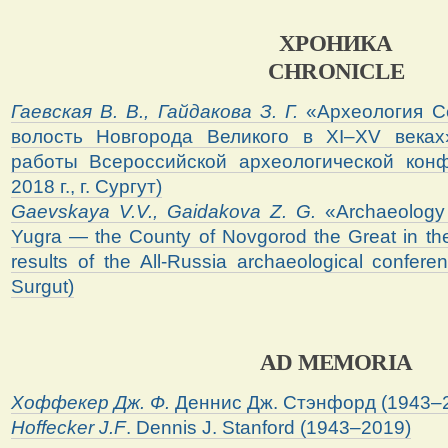
ХРОНИКА
CHRONICLE
Гаевская
В
.
В
.,
Гайдакова
З
.
Г
.
«Археология С
волость Новгорода Великого в XI–XV веках»
работы Всероссийской археологической конф
2018 г., г. Сургут)
Gaevskaya V.V., Gaidakova Z. G.
«Archaeology 
Yugra — the County of Novgorod the Great in the
results of the All-Russia archaeological confer
Surgut)
AD MEMORIA
Хоффекер
Дж
.
Ф
.
Деннис Дж. Стэнфорд (1943–
Hoffecker J.F
. Dennis J. Stanford (1943–2019)