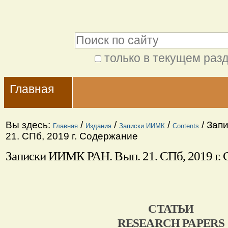
Перейти
Персональные
к
инструменты
Поиск
содержимому.
|
только в текущем раз
Расширенный
Перейти
Navigation
поиск
к
Главная
навигации
Вы здесь:
/
/
/
/
Запи
Главная
Издания
Записки ИИМК
Contents
21. СПб, 2019 г. Содержание
Записки ИИМК РАН. Вып. 21. СПб, 2019 г.
СТАТЬИ
RESEARCH PAPERS