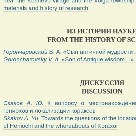
near the Koshevo village and the Volga township 
materials and history of research
ИЗ
ИСТОРИИ
НАУК
FROM THE HISTORY OF S
Горончаровский
В.
А.
«Сын античной мудрости…
Goroncharovsky V. A.
«Son of Antique wisdom…» (
ДИСКУССИЯ
DISCUSSION
Скаков А. Ю.
К вопросу о местонахождени
гениохов и локализации кораксов
Skakov
A
.
Yu
.
Towards the questions of the locatio
of Heniochi and the whereabouts of Koraxoi