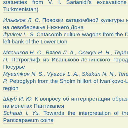
statuettes from V. I. Sarianidi’s excavatio
Turkmenistan)
Ильюков
Л.
С.
Повозки катакомбной культуры 
на левобережье Нижнего Дона
Il’yukov L. S.
Catacomb culture wagons from the 
left bank of the Lower Don
Мясников
Н.
С.,
Вязов
Л.
А.,
Скакун
Н.
Н.,
Терё
П.
Петроглиф из Иваньково-Ленинского гор
Посурье
Myasnikov N. S., Vyazov L. A., Skakun N. N., Tere
P.
Petroglyph from the Sholm hillfort of Ivan’kovo-
region
Шауб И. Ю.
К вопросу об интерпретации образ
на монетах Пантикапея
Schaub
I
.
Yu
.
Towards the interpretation of 
Panticapaeum coins