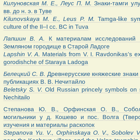
Килуновская
М.
Е.,
Леус
П.
М.
Знаки-тамги улу
вв. до н. э. в Туве
Kilunovskaya M. E., Leus P. M.
Tamga-like sy
culture of the II–I cc. BC in Tuva
Лапшин В. А.
К материалам исследований 
Земляном городище в Старой Ладоге
Lapshin
V
.
A
.
Materials from V. I. Ravdonikas’s 
gorodishche of Staraya Ladoga
Белецкий С. В.
Древнерусские княжеские знаки 
публикациях В. В. Нечитайло
Beletsky
S
.
V
.
Old Russian princely symbols on 
Nechitailo
Степанова Ю. В., Орфинская О. В., Собо
могильники у д. Кошево и пос. Волга (Тверс
изучения и материалы раскопок
Stepanova
Yu
.
V
.,
Orphinskaya
O
.
V
.,
Sobolev
V