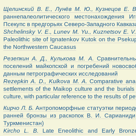
Щелинский
В
.
Е
.,
Лунёв
М
.
Ю
.,
Кузнецов
Е
.
раннепалеолитического местонахождения Иг
Псекупс в предгорьях Северо-Западного Кавказ
Shchelinsky V. E., Lunev M. Yu., Kuznetsov E. V
Paleolithic site of Ignatenkov Kutok on the Psekups 
the Northwestern Caucasus
Резепкин
А.
Д.,
Кулькова
М.
А.
Сравнительны
поселений майкопской и погребений новосво
данным петрографических исследований
Rezepkin A. D., Kulkova M. A.
Comparative anal
settlements of the Maikop culture and the buria
culture, with particular reference to the results of p
Кирчо
Л.
Б.
Антропоморфные статуэтки периодо
ранней бронзы из раскопок В. И. Сарианиди
Туркменистан)
Kircho L. B.
Late Eneolithic and Early Bron