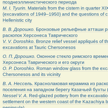
позднеэллинистического периода
M. I. Tyurin.
Materials from the cistern in quarter X
(excavations of 1949–1950) and the questions of c
Hellenistic city
В. В. Дорошко.
Бронзовые рельефные атташи ри
раскопок Херсонеса Таврического
V. V. Doroshko.
Bronze relief vessel appliqués of 
excavations at Tauric Chersonesos
О. П. Дорошко.
Оконное стекло римского времен
Херсонеса Таврического и его округи
O. P. Doroshko.
Roman window glass from the exca
Chersonesos and its vicinity
В. А. Нессель.
Краснолаковая керамика из раско
поселения на западном берегу Казачьей бухты
Nessel V. A.
Red-glazed pottery from the excavatio
settlement on the western coast of the Kazachiya
peninsula)