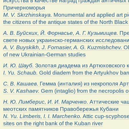
искусства в качестве наград граждан античных
Причерноморья
M. V. Skrzhinskaya.
Monumental and applied art pi
the citizens of the antique states of the North Blac
А. В. Буйских, Й. Форнасье, А. Г. Кузьмищев.
Пре
свете новых украинско-германских исследован
A. V. Buyskikh, J. Fornasier, A. G. Kuzmishchev.
Ol
of new Ukrainian-German studies
И. Ю. Шауб.
Золотая диадема из Артюховского 
I. Yu. Schaub.
Gold diadem from the Artyukhov bar
С. В. Кашаев.
Гемма (инталия) из некрополя Ар
S. V. Kashaev.
Gem (intaglio) from the necropolis 
Н. Ю. Лимберис, И. И. Марченко.
Аттические ча
меотских памятников Правобережья Кубани
N. Yu. Limberis, I. I. Marchenko.
Attic cup-scyphose
sites on the right bank of the Kuban river