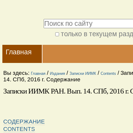
Перейти
Персональные
к
инструменты
Поиск
содержимому.
|
только в текущем раз
Расширенный
Перейти
Navigation
поиск
к
Главная
навигации
Вы здесь:
/
/
/
/
Запи
Главная
Издания
Записки ИИМК
Contents
14. СПб, 2016 г. Содержание
Записки ИИМК РАН. Вып. 14. СПб, 2016 г.
СОДЕРЖАНИЕ
CONTENTS