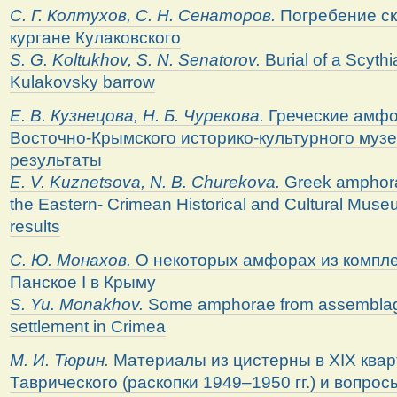
С. Г. Колтухов, С. Н. Сенаторов.
Погребение ск
кургане Кулаковского
S. G. Koltukhov, S. N. Senatorov.
Burial of a Scythi
Kulakovsky barrow
Е. В. Кузнецова, Н. Б. Чурекова.
Греческие амфо
Восточно-Крымского историко-культурного музе
результаты
E. V. Kuznetsova, N. B. Churekova.
Greek amphorae
the Eastern- Crimean Historical and Cultural Museu
results
С. Ю. Монахов.
О некоторых амфорах из компле
Панское I в Крыму
S. Yu. Monakhov.
Some amphorae from assembl
settlement in Crimea
М. И. Тюрин.
Материалы из цистерны в XIX ква
Таврического (раскопки 1949–1950 гг.) и вопро