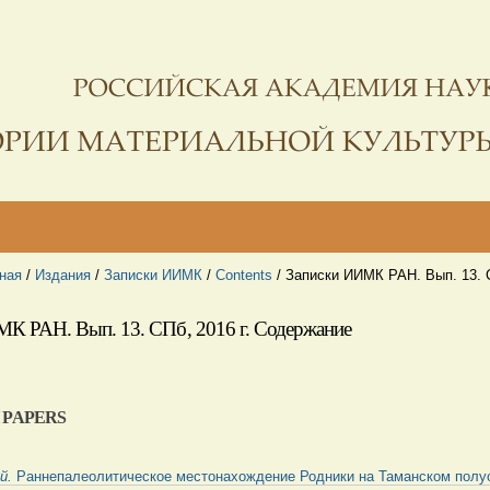
ная
/
Издания
/
Записки ИИМК
/
Contents
/
Записки ИИМК РАН. Вып. 13. С
К РАН. Вып. 13. СПб, 2016 г. Содержание
H
PAPERS
ий.
Раннепалеолитическое местонахождение Родники на Таманском полу