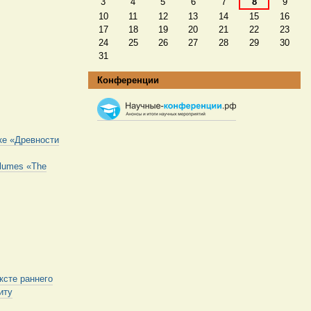
3
4
5
6
7
8
9
10
11
12
13
14
15
16
17
18
19
20
21
22
23
24
25
26
27
28
29
30
31
Конференции
ке «Древности
volumes «The
ксте раннего
иту