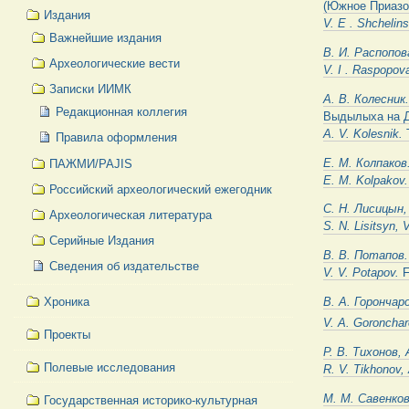
(Южное Приазо
Издания
V.
E . Shchelin
Важнейшие издания
B.
И. Распопов
Археологические вести
V. I .
R
a
s
p
o
p
ov
Записки ИИМК
A.
В. Колесник
Редакционная коллегия
Выдылыха на 
A. V. Kolesnik.
Правила оформления
Е. М. Колпаков
ПАЖМИ/PAJIS
E. M.
Kolpakov
Российский археологический ежегодник
C.
Н. Лисицын,
Археологическая литература
S. N.
Lisitsyn, 
Серийные Издания
B.
В. Потапов
Сведения об издательстве
V. V. P
o
t
ap
ov.
F
B.
А. Горончар
Хроника
V. A. Goroncha
Проекты
Р. В. Тихонов, 
Полевые исследования
R. V.
Tikhonov,
М. М. Савенко
Государственная историко-культурная