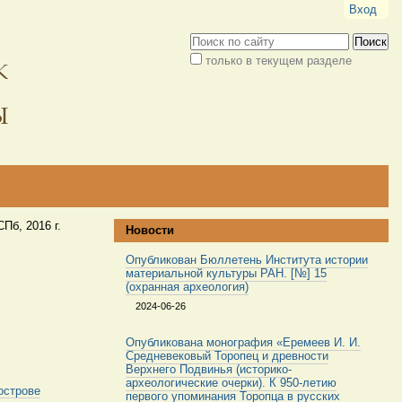
Вход
Поиск
только в текущем разделе
Расширенный
поиск
Пб, 2016 г.
Новости
Опубликован Бюллетень Института истории
материальной культуры РАН. [№] 15
(охранная археология)
2024-06-26
Опубликована монография «Еремеев И. И.
Средневековый Торопец и древности
Верхнего Подвинья (историко-
археологические очерки). К 950-летию
острове
первого упоминания Торопца в русских