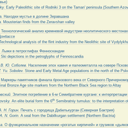
вье)
s
k
y.
Early Paleolithic site of Rodniki 3 on the Taman' peninsula (Southern Azo
а.
Находки мустье в долине Зеравшана
a.
Mousterian finds from the Zeravshan valley
.
Технологический анализ кремневой индустрии неолитического местона
Донбассе
Technological analysis of the flint industry from the Neolithic site of Vydylyk
.
Лыжи в петроглифах Фенноскандии
.
Ski depictions in the petroglyphs of Fennoscandia
 В. Ю. Соболев.
Население эпох камня и палеометалла на севере Псков
V. Yu. Sobolev.
Stone and Early Metal Age populations in the north of the Psk
.
Маркеры памятников финала бронзового века от Северного Причерномо
inal Bronze Age site markers from the Northern Black Sea region to Altay
овский.
Элитное погребение в 6-м Семибратнем кургане: к интерпретации
th
rovsky.
An elite burial form the 6
Semibratniy tumulus: to the interpretation 
А. Н. Горин.
Печать с городища Дабилькурган (Северная Бактрия)
 A.
N.
Gorin.
A seal from the Dabilkurgan settlement (Northern Bactria)
ва.
О функциональном назначении «рогатых кирпичей» и грузиков «дьяко