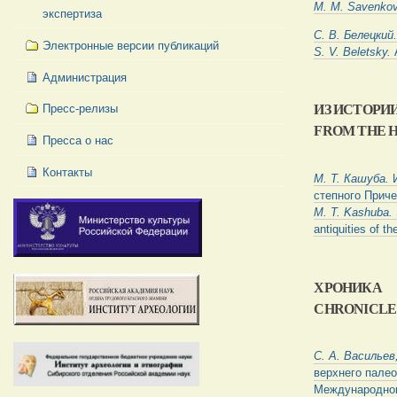
M. M.
Savenko
экспертиза
C.
В. Белецкий
Электронные версии публикаций
S. V.
Beletsky.
Администрация
ИЗ
ИСТОРИ
Пресс-релизы
FROM THE H
Пресса о нас
Контакты
М. Т. Кашуба.
степного Приче
M. T.
Kashuba.
antiquities of 
ХРОНИКА
CHRONICLE
С. А. Васильев
верхнего пале
Международног