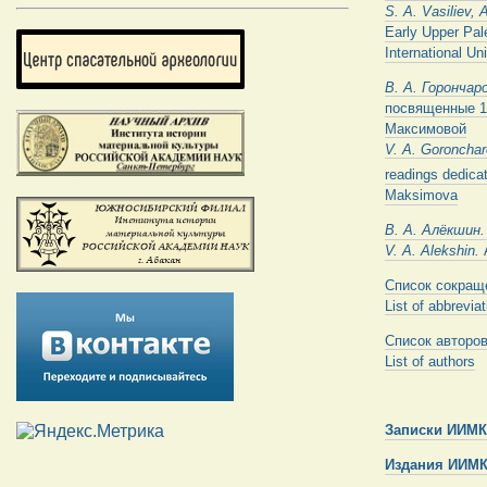
S.
A. Vasiliev, 
Early Upper Pal
International Un
В. А. Горончар
посвященные 1
Максимовой
V. A. Goroncha
readings dedica
Maksimova
В. А. Алёкшин
V. A. Alekshin.
Список сокращ
List of abbrevia
Список авторо
List of authors
Записки ИИМ
Издания ИИМ