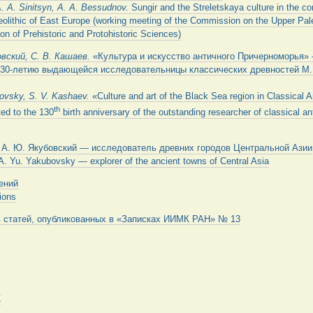
A. A. Sinitsyn, A. A. Bessudnov.
Sungir and the Streletskaya culture in the co
eolithic of East Europe (working meeting of the Commission on the Upper Paleo
ion of Prehistoric and Protohistoric Sciences)
овский, С. В. Кашаев.
«Культура и искусство античного Причерноморья»
30-летию выдающейся исследовательницы классических древностей М.
rovsky,
S. V.
Kashaev.
«Culture and art of the Black Sea region in Classical 
th
ted to the 130
birth anniversary of the outstanding researcher of classical ant
.
А. Ю. Якубовский — исследователь древних городов Центральной Азии
A. Yu. Yakubovsky — explorer of the ancient towns of Central Asia
ений
tions
в статей, опубликованных в «Записках ИИМК РАН» № 13
К
К