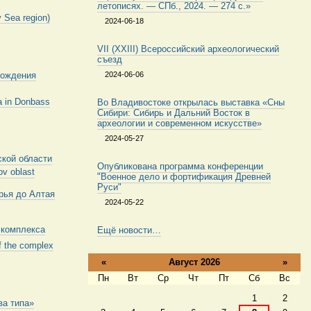
летописях. — СПб., 2024. — 274 с.»
v Sea region)
2024-06-18
VII (XXIII) Всероссийский археологический
съезд
хождения
2024-06-06
ha in Donbass
Во Владивостоке открылась выставка «Сны
Сибири: Сибирь и Дальний Восток в
археологии и современном искусстве»
2024-05-27
ской области
Опубликована программа конференции
ov oblast
"Военное дело и фортификация Древней
Руси"
рья до Алтая
2024-05-22
 комплекса
Ещё новости…
of the complex
«
Август 2026
»
Пн
Вт
Ср
Чт
Пт
Сб
Вс
Август
1
2
ва типа»