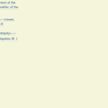
ntext of the
lithic of the
 — чтения,
 И.
Antiquity» —
iquities M. I.