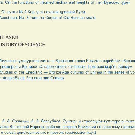
va.
On the functions of «horned bricks» and weights of the «Dyakovo type»
.
О печати № 2 Корпуса печатей древней Руси
About seal No. 2 from the Corpus of Old Russian seals
И
НАУКИ
ISTORY OF SCIENCE
Изучение культур энеолита — бронзового века Крыма в серийном сборни
рноморья и Крыма»/ «Старожитності степового Причорномор’я і Криму»
Studies of the Eneolithic — Bronze Age cultures of Crimea in the series of 
the steppe Black Sea area and Crimea»
, А. А. Синицын, А. А. Бессуднов.
Сунгирь и стрелецкая культура в конте
олита Восточной Европы (рабочая встреча Комиссии по верхнему палеол
о союза доисторических и протоисторических наук)