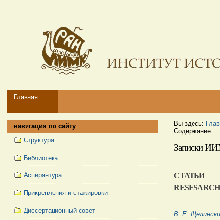
Перейти
Персональные
к
инструменты
содержимому.
|
Перейти
к
навигации
Navigation
Главная
Вы здесь:
Глав
навигация по сайту
Содержание
Структура
Записки ИИМ
Библиотека
Аспирантура
СТАТЬИ
RESESARC
Прикрепления и стажировки
Диссертационный совет
В. Е. Щелинск