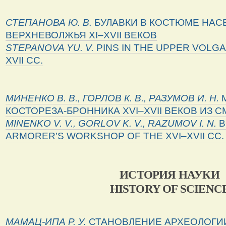
СТЕПАНОВА Ю. В.
БУЛАВКИ В КОСТЮМЕ НАС
ВЕРХНЕВОЛЖЬЯ XI–XVII ВЕКОВ
STEPANOVA
YU
.
V
.
PINS IN THE UPPER VOLGA
XVII CC.
МИНЕНКО В. В., ГОРЛОВ К. В., РАЗУМОВ И. Н.
М
КОСТОРЕЗА-БРОННИКА XVI–XVII ВЕКОВ ИЗ 
MINENKO
V
.
V
.,
GORLOV
K
.
V
.,
RAZUMOV
I
.
N
.
B
ARMORER’S WORKSHOP OF THE XVI–XVII CC
ИСТОРИЯ НАУКИ
HISTORY OF SCIENC
МАМАЦ-ИПА Р. У.
СТАНОВЛЕНИЕ АРХЕОЛОГИИ 