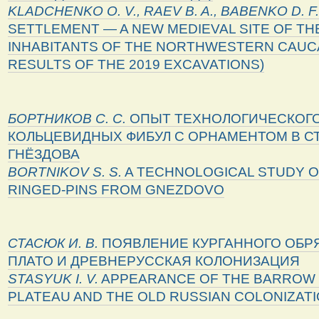
KLADCHENKO
O
.
V
.,
RAEV
B
.
A
.,
BABENKO
D
.
F
.
SETTLEMENT — A NEW MEDIEVAL SITE OF TH
INHABITANTS OF THE NORTHWESTERN CAUC
RESULTS OF THE 2019 EXCAVATIONS)
БОРТНИКОВ С. С.
ОПЫТ ТЕХНОЛОГИЧЕСКОГО
КОЛЬЦЕВИДНЫХ ФИБУЛ С ОРНАМЕНТОМ В СТ
ГНЁЗДОВА
BORTNIKOV
S
.
S
.
A TECHNOLOGICAL STUDY O
RINGED-PINS FROM GNEZDOVO
СТАСЮК И. В.
ПОЯВЛЕНИЕ КУРГАННОГО ОБР
ПЛАТО И ДРЕВНЕРУССКАЯ КОЛОНИЗАЦИЯ
STASYUK
I
.
V
.
APPEARANCE OF THE BARROW R
PLATEAU AND THE OLD RUSSIAN COLONIZAT