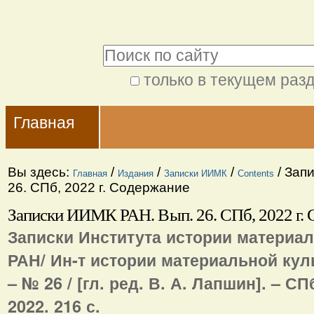
Перейти
Персональные
к
инструменты
Поиск
содержимому.
|
только в текущем раз
Расширенный
Перейти
Navigation
поиск
к
Главная
навигации
Вы здесь:
/
/
/
/
Запи
Главная
Издания
Записки ИИМК
Contents
26. СПб, 2022 г. Содержание
Записки ИИМК РАН. Вып. 26. СПб, 2022 г.
Записки Института истории материа
РАН/ Ин-т истории материальной кул
– № 26 / [гл. ред. В. А. Лапшин]. – С
2022. 216 с.