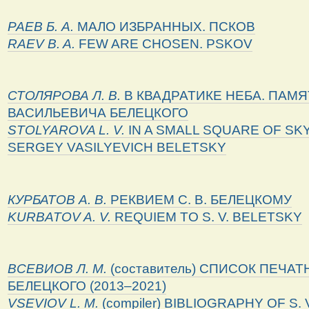
РАЕВ Б. А.
МАЛО ИЗБРАННЫХ. ПСКОВ
RAEV B. A.
FEW ARE CHOSEN. PSKOV
СТОЛЯРОВА Л. В.
В КВАДРАТИКЕ НЕБА. ПАМЯ
ВАСИЛЬЕВИЧА БЕЛЕЦКОГО
STOLYAROVA L. V.
IN A SMALL SQUARE OF SK
SERGEY VASILYEVICH BELETSKY
КУРБАТОВ А. В.
РЕКВИЕМ С. В. БЕЛЕЦКОМУ
KURBATOV
A
.
V
.
REQUIEM TO S. V. BELETSKY
ВСЕВИОВ Л. М.
(составитель) СПИСОК ПЕЧАТ
БЕЛЕЦКОГО (2013–2021)
VSEVIOV
L
.
M
.
(compiler) BIBLIOGRAPHY OF S