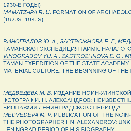
1930-Е ГОДЫ)
MAMATZ
-
IPA
R
.
U
.
FORMATION OF ARCHAEOLO
(1920S–1930S)
ВИНОГРАДОВ Ю. А., ЗАСТРОЖНОВА Е. Г., МЕД
ТАМАНСКАЯ ЭКСПЕДИЦИЯ ГАИМК: НАЧАЛО 
VINOGRADOV
YU
.
A
.,
ZASTROZHNOVA
E
.
G
.,
M
TAMAN EXPEDITION OF THE STATE ACADEMY 
MATERIAL CULTURE: THE BEGINNING OF THE
МЕДВЕДЕВА М. В.
ИЗДАНИЕ НОИН-УЛИНСКОЙ
ФОТОГРАФ И. Н. АЛЕКСАНДРОВ: НЕИЗВЕСТН
БИОГРАФИИ ЛЕНИНГРАДСКОГО ПЕРИОДА
MEDVEDEVA
M
.
V
.
PUBLICATION OF THE NOIN
THE PHOTOGRAPHER I. N. ALEXANDROV: UN
LENINGRAD PERIOD OF HIS BIOGRAPHY