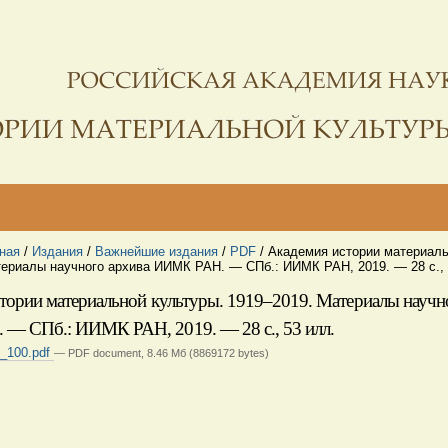
ная
/
Издания
/
Важнейшие издания
/
PDF
/
Академия истории материаль
териалы научного архива ИИМК РАН. — СПб.: ИИМК РАН, 2019. — 28 с., 
тории материальной культуры. 1919–2019. Материалы научн
— СПб.: ИИМК РАН, 2019. — 28 с., 53 илл.
_100.pdf
— PDF document, 8.46 Мб (8869172 bytes)