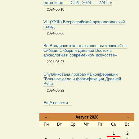
летописях. — СПб., 2024. — 274 с.»
2024-06-18
VII (XXIII) Всероссийский археологический
съезд
2024-06-06
Во Владивостоке открылась выставка «Сны
Сибири: Сибирь и Дальний Восток в
археологии и современном искусстве»
2024-05-27
Опубликована программа конференции
"Военное дело и фортификация Древней
Руси"
2024-05-22
Ещё новости…
«
Август 2026
»
Пн
Вт
Ср
Чт
Пт
Сб
Вс
Август
1
2