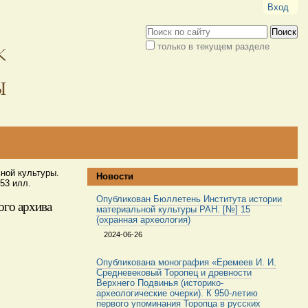
Вход
Поиск
только в текущем разделе
Расширенный
поиск
ной культуры.
Новости
53 илл.
Опубликован Бюллетень Института истории
ого архива
материальной культуры РАН. [№] 15
(охранная археология)
2024-06-26
Опубликована монография «Еремеев И. И.
Средневековый Торопец и древности
Верхнего Подвинья (историко-
археологические очерки). К 950-летию
первого упоминания Торопца в русских