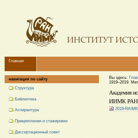
Перейти
Персональные
к
инструменты
содержимому.
|
Перейти
к
навигации
Navigation
Главная
Вы здесь:
Глав
навигация по сайту
1919–2019. Ма
Структура
Академия ис
Библиотека
ИИМК РАН. 
2019-RAIMK
Аспирантура
Прикрепления и стажировки
Диссертационный совет