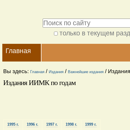
Перейти
Персональные
к
инструменты
Поиск
содержимому.
|
только в текущем раз
Расширенный
Перейти
Navigation
поиск
к
Главная
навигации
Вы здесь:
/
/
/
Издания
Главная
Издания
Важнейшие издания
Издания ИИМК по годам
1995 г.
1996 г.
1997 г.
1998 г.
1999 г.