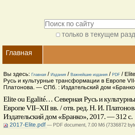
Перейти
Персональные
к
инструменты
Поиск
содержимому.
|
только в текущем раз
Расширенный
Перейти
Navigation
поиск
к
Главная
навигации
Вы здесь:
/
/
/
/
Eli
Главная
Издания
Важнейшие издания
PDF
Русь и культурные трансформации в Европе VII–XI
Платонова. — СПб. : Издательский дом «Бранко»
Elite ou Egalité… Северная Русь и культурн
Европе VII–XII вв. / отв. ред. Н. И. Платоно
Издательский дом «Бранко», 2017. — 312 с.
2017-Elite.pdf
— PDF document, 7.00 Мб (7336872 byt