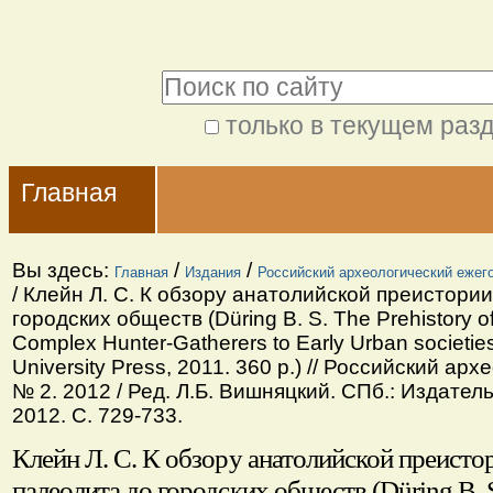
Перейти
Персональные
к
инструменты
Поиск
содержимому.
|
только в текущем раз
Расширенный
Перейти
Navigation
поиск
к
Главная
навигации
Вы здесь:
/
/
Главная
Издания
Российский археологический ежег
/
Клейн Л. С. К обзору анатолийской преистории
городских обществ (Düring B. S. The Prehistory of
Complex Hunter-Gatherers to Early Urban societi
University Press, 2011. 360 р.) // Российский ар
№ 2. 2012 / Ред. Л.Б. Вишняцкий. СПб.: Издатель
2012. С. 729-733.
Клейн Л. С. К обзору анатолийской преисто
палеолита до городских обществ (Düring B. S.