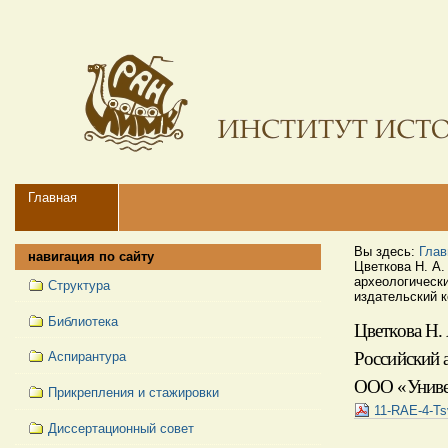
Перейти
Персональные
к
инструменты
содержимому.
|
Перейти
к
навигации
Navigation
Главная
Вы здесь:
Глав
навигация по сайту
Цветкова Н. А.
археологически
Структура
издательский к
Библиотека
Цветкова Н. 
Российский 
Аспирантура
ООО «Универ
Прикрепления и стажировки
11-RAE-4-Ts
Диссертационный совет