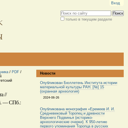
Вход
Поиск
только в текущем разделе
Расширенный
поиск
дника
/
PDF
/
Новости
й
тетский
Опубликован Бюллетень Института истории
материальной культуры РАН. [№] 15
(охранная археология)
а //
2024-06-26
й. — СПб.:
Опубликована монография «Еремеев И. И.
Средневековый Торопец и древности
Верхнего Подвинья (историко-
археологические очерки). К 950-летию
первого упоминания Торопца в русских