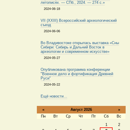
летописях. — СПб., 2024. — 274 с.»
2024-06-18
VII (XXIII) Всероссийский археологический
съезд
2024-06-06
Во Владивостоке открылась выставка «Сны
Сибири: Сибирь и Дальний Восток в
археологии и современном искусстве»
2024-05-27
Опубликована программа конференции
"Военное дело и фортификация Древней
Руси"
2024-05-22
Ещё новости…
«
Август 2026
»
Пн
Вт
Ср
Чт
Пт
Сб
Вс
Август
1
2