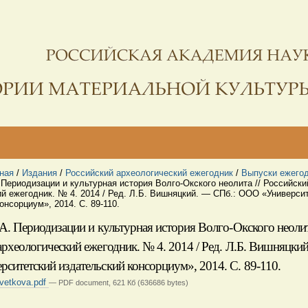
ная
/
Издания
/
Российский археологический ежегодник
/
Выпуски ежего
 Периодизации и культурная история Волго-Окского неолита // Российски
й ежегодник. № 4. 2014 / Ред. Л.Б. Вишняцкий. — СПб.: ООО «Универси
онсорциум», 2014. С. 89-110.
А. Периодизации и культурная история Волго-Окского неолит
археологический ежегодник. № 4. 2014 / Ред. Л.Б. Вишняцки
ситетский издательский консорциум», 2014. С. 89-110.
vetkova.pdf
— PDF document, 621 Кб (636686 bytes)