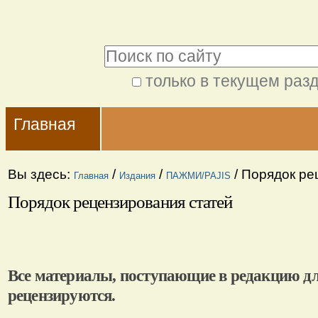
Перейти
Персональные
к
инструменты
Поиск
содержимому.
|
только в текущем раз
Расширенный
Перейти
Navigation
поиск
к
Главная
навигации
Вы здесь:
/
/
/
Порядок ре
Главная
Издания
ПАЖМИ/PAJIS
Порядок рецензирования статей
Все материалы, поступающие в редакцию д
рецензируются.