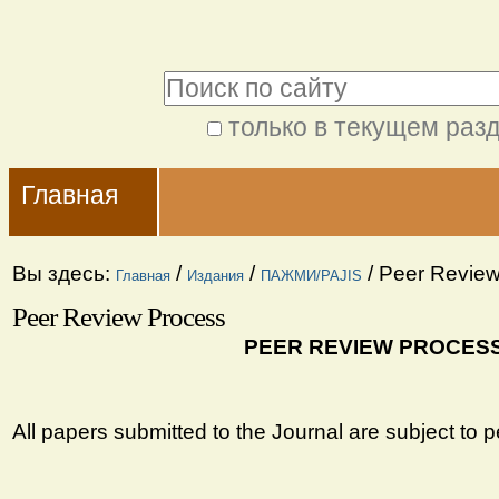
Перейти
Персональные
к
инструменты
Поиск
содержимому.
|
только в текущем раз
Расширенный
Перейти
Navigation
поиск
к
Главная
навигации
Вы здесь:
/
/
/
Peer Review
Главная
Издания
ПАЖМИ/PAJIS
Peer Review Process
PEER REVIEW PROCES
All papers submitted to the Journal are subject to p