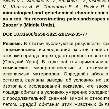
Silaev V. I., Shanina S. N., Smoleva I. V., Kiselev
V., Khazov A. F., Tumanova E. A., Pavlov P.
mineralogical and geochemical characteristics
as a tool for reconstructing paleolandscapes at
Zaozer’e (Middle Urals).
DOI: 10.31600/2658-3925-2019-2-35-77
Резюме.
В статье публикуются результаты ко
геохимических исследований костей плейс
стоянки периода перехода от среднего к верхн
(Средний Урал). В ходе работы применялись
химические, минералогические и геохимич
ископаемых материалов. Определён абсолю
остатков, сделаны выводы об условиях их за
изотопных исследований показали, что заоз
лошади обитали в условиях умеренно холодног
с продолжительной снежной зимой и относит
летом. Средой обитания этих животных была