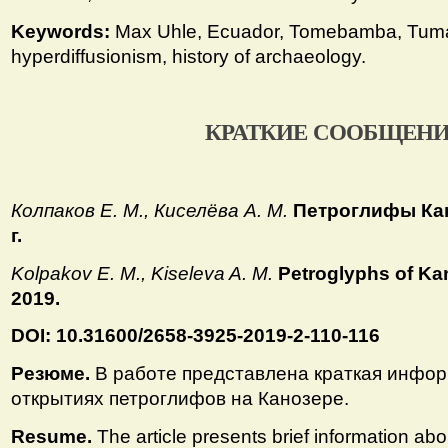
Keywords:
Max Uhle, Ecuador, Tomebamba, Tuma
hyperdiffusionism, history of archaeology.
КРАТКИЕ СООБЩЕН
Колпаков Е. М., Киселёва А. М.
Петроглифы Кан
г.
Kolpakov E. M., Kiseleva A. M.
Petroglyphs of Ka
2019.
DOI: 10.31600/2658-3925-2019-2-110-116
Резюме.
В работе представлена краткая инфо
открытиях петроглифов на Канозере.
Resume.
The article presents brief information ab