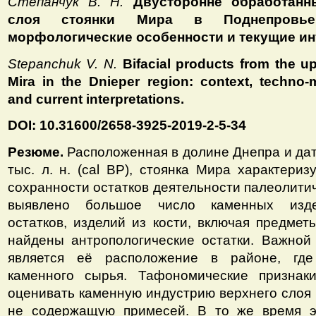
Степанчук В. Н.
Двусторонне обработанн
слоя стоянки Мира в Поднепровье:
морфологические особенности и текущие и
Stepanchuk V. N.
Bifacial products from the up
Mira in the Dnieper region: context, techno-m
and current interpretations.
DOI: 10.31600/2658-3925-2019-2-5-34
Резюме.
Расположенная в долине Днепра и да
тыс. л. н. (cal BP), стоянка Мира характери
сохранности остатков деятельности палеолитич
выявлено большое число каменных изде
остатков, изделий из кости, включая предмет
найдены антропологические остатки. Важной
является её расположение в районе, где
каменного сырья. Тафономические признак
оценивать каменную индустрию верхнего слоя 
не содержащую примесей. В то же время э