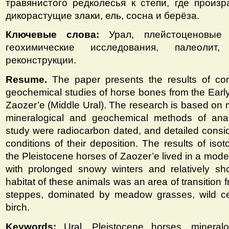
травянистого редколесья к степи, где произр
дикорастущие злаки, ель, сосна и берёза.
Ключевые слова:
Урал, плейстоценовые
геохимические исследования, палеолит, 
реконструкции.
Resume.
The paper presents the results of co
geochemical studies of horse bones from the Early 
Zaozer’e (Middle Ural). The research is based on
mineralogical and geochemical methods of ana
study were radiocarbon dated, and detailed consid
conditions of their deposition. The results of isot
the Pleistocene horses of Zaozer’e lived in a moder
with prolonged snowy winters and relatively s
habitat of these animals was an area of transition
steppes, dominated by meadow grasses, wild ce
birch.
Keywords:
Ural, Pleistocene horses, mineral