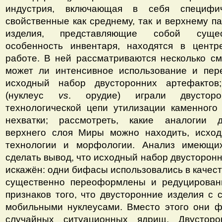
индустрия, включающая в себя специфи
свойственные как среднему, так и верхнему п
изделия, представляющие собой суще
особенность инвентаря, находятся в цент
работе. В ней рассматриваются несколько см
может ли интенсивное использование и пер
исходный набор двусторонних артефактов
(нуклеус
vs
. орудие) играли двустор
технологической цепи утилизации каменного
нехватки; рассмотреть, какие аналогии 
верхнего слоя Миры можно находить, исход
технологии и морфологии. Анализ имеющи
сделать вывод, что исходный набор двусторон
искажён: одни бифасы использовались в качест
существенно переоформлены и редуцирован
признаков того, что двусторонние изделия с 
мобильными нуклеусами. Вместо этого они ф
случайных ситуационных ядрищ. Двусторо