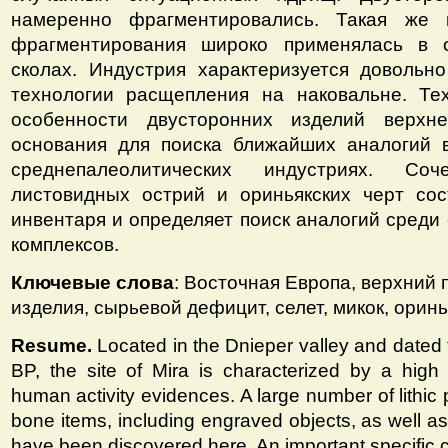
намеренно фрагментировались. Такая же 
фрагментирования широко применялась в 
сколах. Индустрия характеризуется довольн
технологии расщепления на наковальне. Тех
особенности двусторонних изделий верх
основания для поиска ближайших аналогий в
среднепалеолитических индустриях. Соч
листовидных острий и ориньякских черт сос
инвентаря и определяет поиск аналогий среди 
комплексов.
Ключевые слова
: Восточная Европа, верхний 
изделия, сырьевой дефицит, селет, микок, оринь
Resume.
Located in the Dnieper valley and dated
BP, the site of Mira is characterized by a high 
human activity evidences. A large number of lithic 
bone items, including engraved objects, as well a
have been discovered here. An important specific cha