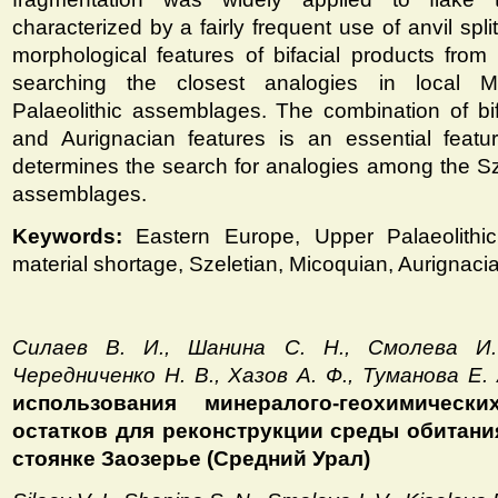
characterized by a fairly frequent use of anvil spl
morphological features of bifacial products from 
searching the closest analogies in local Mi
Palaeolithic assemblages. The combination of bif
and Aurignacian features is an essential featu
determines the search for analogies among the Sz
assemblages.
Keywords:
Eastern Europe, Upper Palaeolithic,
material shortage, Szeletian, Micoquian, Aurignaci
Силаев В. И., Шанина С. Н., Смолева И.
Чередниченко Н. В., Хазов А. Ф., Туманова Е. 
использования минералого-геохимическ
остатков для реконструкции среды обитани
стоянке Заозерье (Средний Урал)