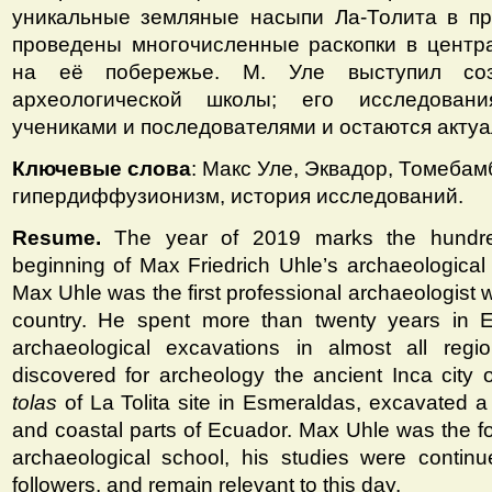
уникальные земляные насыпи Ла-Толита в пр
проведены многочисленные раскопки в центр
на её побережье. М. Уле выступил соз
археологической школы; его исследова
учениками и последователями и остаются актуа
Ключевые слова
: Макс Уле, Эквадор, Томебам
гипердиффузионизм, история исследований.
Resume.
The year of 2019 marks the hundre
beginning of Max Friedrich Uhle’s archaeological 
Max Uhle was the first professional archaeologist w
country. He spent more than twenty years in E
archaeological excavations in almost all regi
discovered for archeology the ancient Inca city
tolas
of La Tolita site in Esmeraldas, excavated a l
and coastal parts of Ecuador. Мax Uhle was the f
archaeological school, his studies were contin
followers, and remain relevant to this day.