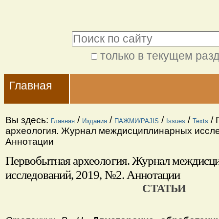
Перейти
Персональные
к
инструменты
Поиск
содержимому.
|
только в текущем раз
Расширенный
Перейти
Navigation
поиск
к
Главная
навигации
Вы здесь:
/
/
/
/
/
Главная
Издания
ПАЖМИ/PAJIS
Issues
Texts
археология. Журнал междисциплинарных иссле
Аннотации
Первобытная археология. Журнал междисц
исследований, 2019, №2. Аннотации
СТАТЬИ