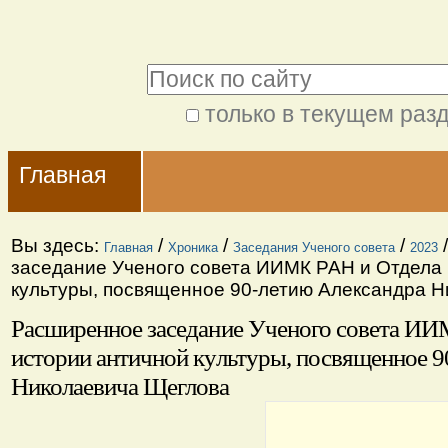
Перейти
Персональные
к
инструменты
Поиск
содержимому.
|
только в текущем раз
Расширенный
Перейти
Navigation
поиск
к
Главная
навигации
Вы здесь:
/
/
/
Главная
Хроника
Заседания Ученого совета
2023
заседание Ученого совета ИИМК РАН и Отдела
культуры, посвященное 90-летию Александра 
Расширенное заседание Ученого совета И
истории античной культуры, посвященное 9
Николаевича Щеглова