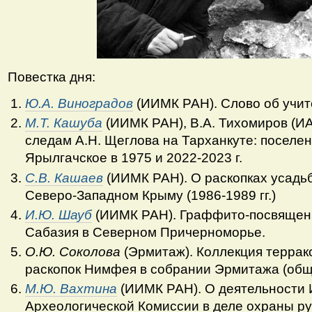
Повестка дня:
Ю.А. Виноградов
(ИИМК РАН). Слово об учит
М.Т. Кашуба
(ИИМК РАН), В.А. Тихомиров (И
следам А.Н. Щеглова на Тарханкуте: поселе
Ярылгачское в 1975 и 2022-2023 г.
С.В. Кашаев
(ИИМК РАН). О раскопках усадь
Северо-Западном Крыму (1986-1989 гг.)
И.Ю. Шауб
(ИИМК РАН). Граффито-посвящение
Сабазия в Северном Причерноморье.
О.Ю. Соколова
(Эрмитаж). Коллекция террак
раскопок Нимфея в собрании Эрмитажа (общ
М.Ю. Вахтина
(ИИМК РАН). О деятельности
Археологической Комиссии в деле охраны ру