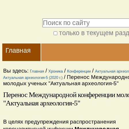
Перейти
Персональные
к
инструменты
Поиск
содержимому.
|
только в текущем раз
Расширенный
Перейти
Navigation
поиск
к
Главная
навигации
Вы здесь:
/
/
/
Главная
Хроника
Конференции
Актуальная археол
/
Перенос Международн
Актуальная археология-5 (2020 г.)
молодых ученых "Актуальная археология-5"
Перенос Международной конференции мол
"Актуальная археология-5"
В целях предупреждения распространения
коронавирусной инфекции
Международная