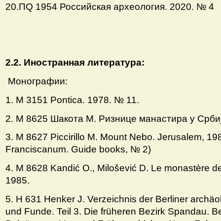
20.ПQ 1954 Российская археология. 2020. № 4
2.2. Иностранная литература:
Монографии:
1. M 3151 Pontica. 1978. № 11.
2. M 8625 Шакота М. Ризнице манастира у Србиj
3. М 8627 Piccirillo M. Mount Nebo. Jerusalem, 19
Franciscanum. Guide books, № 2)
4. M 8628 Kandić O., Milošević D. Le monastère d
1985.
5. H 631 Henker J. Verzeichnis der Berliner archä
und Funde. Teil 3. Die früheren Bezirk Spandau. Ber