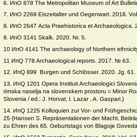
6. ИпО 878 The Metropolitan Museum of Art Bulleti
7. ИпО 2269 Eiszeitalter und Gegenwart. 2018. Vol
8. ИпО 2647 Acta Praehistorica et Archaeologica. 
9. ИпO 3141 Skalk. 2020. Nr. 5.
10 ИпO 4141 The archaeology of Northern ethnicit
11 ИпQ 778 Archaeological reports. 2017. № 63.
12. ИпQ 899 Burgen und Schlösser. 2020. Jg. 61. 
13. ИпQ 1201 Opera Instituti Archaeologici Sloven
rimska naselja na slovenskem prostoru = Minor Ro
Slovenia / ed.: J. Horvat, I. Lazar , A. Gaspari.)
14. ИпQ 1225 Kolloquien zur Vor- und Frühgeschic
25 (Hansen S. Repräsentationen der Macht. Beitr
zu Ehren des 65. Geburtstags von Blagoje Goveda