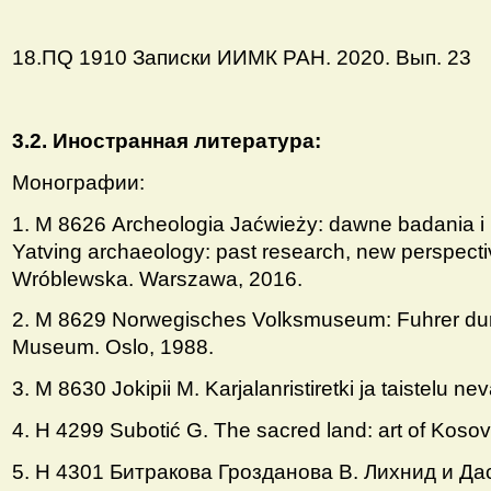
18.ПQ 1910 Записки ИИМК РАН. 2020. Вып. 23
3.2. Иностранная литература:
Монографии:
1. M 8626 Archeologia Jaćwieży: dawne badania i
Yatving archaeology: past research, new perspectiv
Wróblewska. Warszawa, 2016.
2. M 8629 Norwegisches Volksmuseum: Fuhrer durc
Museum. Oslo, 1988.
3. M 8630 Jokipii M. Karjalanristiretki ja taistelu ne
4. Н 4299 Subotić G. The sacred land: art of Koso
5. Н 4301 Битракова Грозданова В. Лихнид и Дас