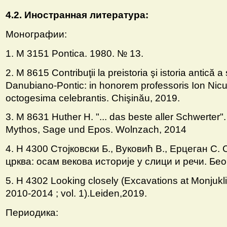
4.2. Иностранная литература:
Монографии:
1. M 3151 Pontica. 1980. № 13.
2. M 8615 Contribuţii la preistoria şi istoria antică a
Danubiano-Pontic: in honorem professoris Ion Nicul
octogesima celebrantis. Chişinău, 2019.
3. M 8631 Huther H. "... das beste aller Schwerter
Mythos, Sage und Epos. Wolnzach, 2014
4. Н 4300 Стоjковски Б., Вуковић В., Ерцеган С.
црква: осам векова историjе у слици и речи. Бео
5. Н 4302 Looking closely (Excavations at Monjukl
2010-2014 ; vol. 1).Leiden,2019.
Периодика: