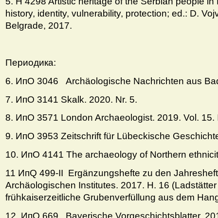
5. H 4298 Artistic heritage of the Serbian people i
history, identity, vulnerability, protection; ed.: D. V
Belgrade, 2017.
Периодика:
6. ИпО 3046 Archäologische Nachrichten aus Bad
7. ИпO 3141 Skalk. 2020. Nr. 5.
8. ИпО 3571 London Archaeologist. 2019. Vol. 15.
9. ИпО 3953 Zeitschrift für Lübeckische Geschichte
10. ИпO 4141 The archaeology of Northern ethnici
11 ИпQ 499-II Ergänzungshefte zu den Jahresheft
Archäologischen Institutes. 2017. H. 16 (Ladstätter
frühkaiserzeitliche Grubenverfüllung aus dem Han
12. ИпQ 669 Bayerische Vorgeschichtsblatter. 201