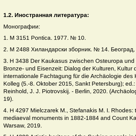
1.2. Иностранная литература:
Монографии:
1. M 3151 Pontica. 1977. № 10.
2. M 2488 Хиландарски зборник. № 14. Београд,
3. Н 3438 Der Kaukasus zwischen Osteuropa und V
Bronze- und Eisenzeit: Dialog der Kulturen, Kultur 
internationale Fachtagung für die Archäologie de
Kolleg (5.-8. Oktober 2015, Sankt Petersburg); ed.:
Reinhold, J. J. Piotrovskij. - Berlin, 2020. (Archäol
19).
4. H 4297 Mielczarek М., Stefanakis M. I. Rhodes: 
mediaeval monuments in 1882-1884 and Count Kar
Warsaw, 2019.