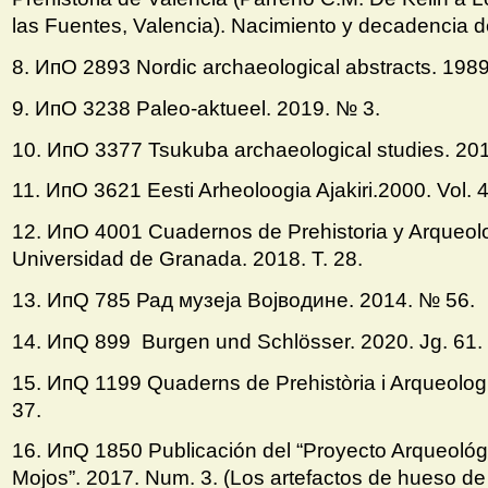
las Fuentes, Valencia). Nacimiento y decadencia d
8. ИпO 2893 Nordic archaeological abstracts. 1989
9. ИпO 3238 Paleo-aktueel. 2019. № 3.
10. ИпO 3377 Tsukuba archaeological studies. 20
11. ИпO 3621 Eesti Arheoloogia Ajakiri.2000. Vol. 
12. ИпO 4001 Cuadernos de Prehistoria y Arqueolo
Universidad de Granada. 2018. T. 28.
13. ИпQ 785 Рад музеjа Воjводине. 2014. № 56.
14. ИпQ 899 Burgen und Schlösser. 2020. Jg. 61. 
15. ИпQ 1199 Quaderns de Prehistòria i Arqueologi
37.
16. ИпQ 1850 Publicación del “Proyecto Arqueológ
Mojos”. 2017. Num. 3. (Los artefactos de hueso de 