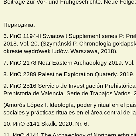
Beiträge zur Vor- und Frühgeschichte. Neue Folg
Периодика:
6. ИпО 1194-II Swiatowit Supplement series P: Pre
2018. Vol. 20. (Szymánski P. Chronologia gołdapsk
okresie wędrówek ludów. Warszawa, 2018).
7. ИпО 2178 Near Eastern Archaeology 2019. Vol. 8
8. ИпО 2289 Palestine Exploration Quaterly. 2019. 
9. ИпО 2516 Servicio de Investigación Prehistóric
Prehistoria de Valencia. Serie de Trabajos Varios.
(Amorós López I. Ideología, poder y ritual en el pai
sociales y prácticas rituales en el área central de l
10. ИпO 3141 Skalk. 2020. Nr. 6.
11. ИпO 4141 The Archaeology of Northern ethnici