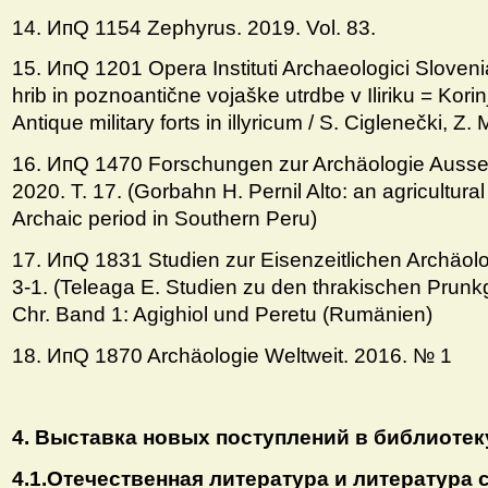
14. ИпQ 1154 Zephyrus. 2019. Vol. 83.
15. ИпQ 1201 Opera Instituti Archaeologici Sloveni
hrib in poznoantične vojaške utrdbe v Iliriku = Korin
Antique military forts in illyricum / S. Ciglenečki, Z. 
16. ИпQ 1470 Forschungen zur Archäologie Ausser
2020. T. 17. (Gorbahn H. Pernil Alto: an agricultural
Archaic period in Southern Peru)
17. ИпQ 1831 Studien zur Eisenzeitlichen Archäolo
3-1. (Teleaga E. Studien zu den thrakischen Prunkg
Chr. Band 1: Agighiol und Peretu (Rumänien)
18. ИпQ 1870 Archäologie Weltweit. 2016. № 1
4. Выставка новых поступлений в библиотеку
4.1.
Отечественная литература и литература 