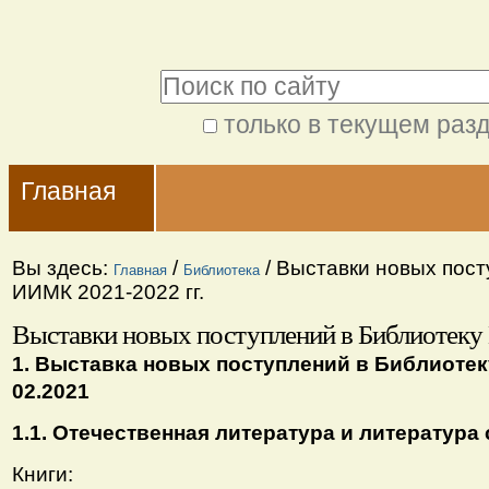
Перейти
Персональные
к
инструменты
Поиск
содержимому.
|
только в текущем раз
Расширенный
Перейти
Navigation
поиск
к
Главная
навигации
Вы здесь:
/
/
Выставки новых пост
Главная
Библиотека
ИИМК 2021-2022 гг.
Выставки новых поступлений в Библиотеку
1. Выставка новых поступлений в Библиотек
02.2021
1.1. Отечественная литература и литература 
Книги: