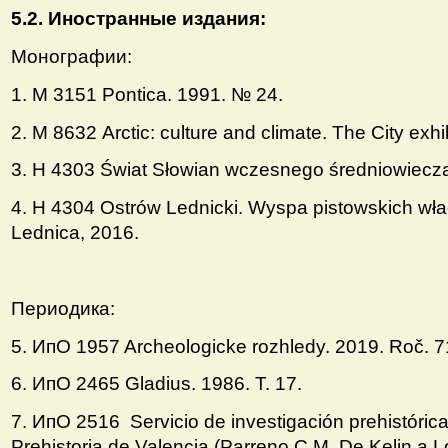
5.2. Иностранные издания:
Монографии:
1. M 3151 Pontica. 1991. № 24.
2. M 8632 Arctic: culture and climate. The City exh
3. Н 4303 Świat Słowian wczesnego średniowiecza
4. Н 4304 Ostrów Lednicki. Wyspa pistowskich wł
Lednica, 2016.
Периодика:
5. ИпO 1957 Archeologicke rozhledy. 2019. Roč. 71
6. ИпO 2465 Gladius. 1986. T. 17.
7. ИпO 2516 Servicio de investigación prehistóric
Prehistoria de Valencia (Parreno C.M. De Kelin a L