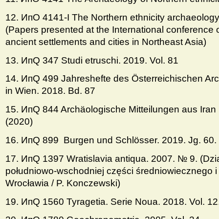
12. ИпO 4141-I The Northern ethnicity archaeology 
(Papers presented at the International conference 
ancient settlements and cities in Northeast Asia)
13. ИпQ 347 Studi etruschi. 2019. Vol. 81
14. ИпQ 499 Jahreshefte des Österreichischen Arc
in Wien. 2018. Bd. 87
15. ИпQ 844 Archäologische Mitteilungen aus Iran
(2020)
16. ИпQ 899 Burgen und Schlösser. 2019. Jg. 60. 
17. ИпQ 1397 Wratislavia antiqua. 2007. № 9. (Dzi
południowo-wschodniej części średniowiecznego
Wrocławia / P. Konczewski)
19. ИпQ 1560 Tyragetia. Serie Noua. 2018. Vol. 12.