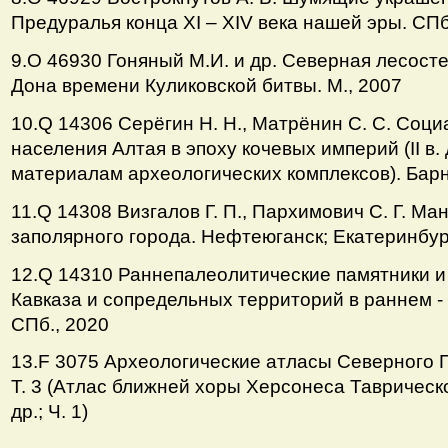
Предуралья конца ХI – ХIV века нашей эры. СПб
9.О 46930 Гоняный М.И. и др. Северная лесост
Дона времени Куликовской битвы. М., 2007
10.Q 14306 Серёгин Н. Н., Матрёнин С. С. Соц
населения Алтая в эпоху кочевых империй (II в. до 
материалам археологических комплексов). Барн
11.Q 14308 Визгалов Г. П., Пархимович С. Г. Ма
заполярного города. Нефтеюганск; Екатеринбур
12.Q 14310 Раннепалеолитические памятники и
Кавказа и сопредельных территорий в раннем -
СПб., 2020
13.F 3075 Археологические атласы Северного 
Т. 3 (Атлас ближней хоры Херсонеса Таврическог
др.; Ч. 1)