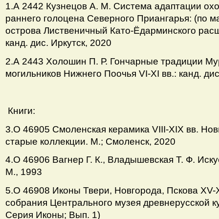
1.А 2442 Кузнецов А. М. Система адаптации ох
раннего голоцена Северного Приангарья: (по м
острова Лиственичный Като-Ёдарминского расш
канд. дис. Иркутск, 2020
2.А 2443 Холошин П. Р. Гончарные традиции М
могильников Нижнего Поочья VI-ХI вв.: канд. дис
Книги:
3.О 46905 Смоленская керамика VIII-ХIХ вв. Но
старые коллекции. М.; Смоленск, 2020
4.О 46906 Вагнер Г. К., Владышевская Т. Ф. Иск
М., 1993
5.О 46908 Иконы Твери, Новгорода, Пскова ХV-Х
собрания Центрального музея древнерусской ку
Серия Иконы; Вып. 1)