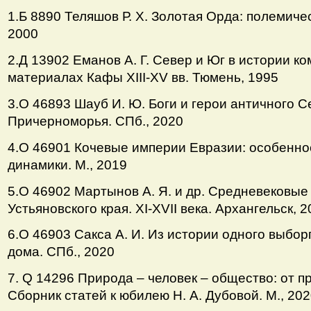
1.Б 8890 Теляшов Р. Х. Золотая Орда: полемичес
2000
2.Д 13902 Еманов А. Г. Север и Юг в истории к
материалах Кафы ХIII-ХV вв. Тюмень, 1995
3.О 46893 Шауб И. Ю. Боги и герои античного 
Причерноморья. СПб., 2020
4.О 46901 Кочевые империи Евразии: особенно
динамики. М., 2019
5.О 46902 Мартынов А. Я. и др. Средневековы
Устьяновского края. ХI-ХVII века. Архангельск, 
6.О 46903 Сакса А. И. Из истории одного выбор
дома. СПб., 2020
7. Q 14296 Природа – человек – общество: от п
Сборник статей к юбилею Н. А. Дубовой. М., 20