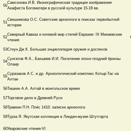
Самсонова И.В. Иконографическая традиция изображения
50
Акафиста Богоматери в русской культуре 15-18 вв.
Свешникова О.С. Советские археологи в поисках первобытной
51
истории
Северный Кавказ и кочевой мир степей Евразии: ΙХ Минаевские
52
чтения
53
Стоун Дж.К. Большая энциклопедия оружия и доспехов
Сунгатов Ф.А., Бахшиев И.И. Поселение эпохи поздней бронзы
54
Олаир
Суразаков А.С. и др. Археологический комплекс Котыр-Тас на
55
Алтае
56
Тишкин А.А. Алтай в монгольское время
57
Торговое дело в Древней Руси
58
Травкин П.Н. Плёс 1410: записки археолога
59
Турза Я. Якутская коллекция в Линден-музее Штутгарта
60
Уваровские чтения-VΙ