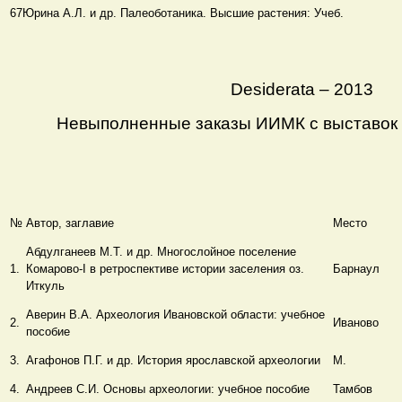
67
Юрина А.Л. и др. Палеоботаника. Высшие растения: Учеб.
Desiderata – 2013
Невыполненные заказы ИИМК с выставок в
№
Автор, заглавие
Место
Абдулганеев М.Т. и др. Многослойное поселение
1.
Комарово-I в ретроспективе истории заселения оз.
Барнаул
Иткуль
Аверин В.А. Археология Ивановской области: учебное
2.
Иваново
пособие
3.
Агафонов П.Г. и др. История ярославской археологии
М.
4.
Андреев С.И. Основы археологии: учебное пособие
Тамбов