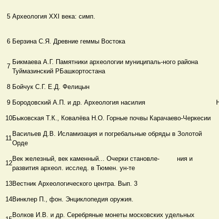
5
Археология ХХΙ века: симп.
6
Берзина С.Я. Древние геммы Востока
Бикмаева А.Г. Памятники археологии муниципаль-ного района
7
Туймазинский РБашкортостана
8
Бойчук С.Г. Е.Д. Фелицын
9
Бородовский А.П. и др. Археология насилия
10
Быковская Т.К., Ковалёва Н.О. Горные почвы Карачаево-Черкесии
Васильев Д.В. Исламизация и погребальные обряды в Золотой
11
Орде
Век железный, век каменный... Очерки становле- ния и
12
развития археол. исслед. в Тюмен. ун-те
13
Вестник Археологического центра. Вып. 3
14
Винклер П., фон. Энциклопедия оружия.
Волков И.В. и др. Серебряные монеты московских удельных