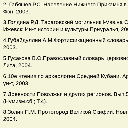
2. Габяшев Р.С. Население Нижнего Прикамья в V-
Фэн, 2003.
3.Голдина Р.Д. Тараговский могильник I-Vвв.на С
Ижевск: Ин-т истории и культуры Приуралья, 20
4.Губайдуллин А.М.Фортификационный словарь /
2003.
5.Гусакова В.О.Православный словарь церковно
Лита, 2004.
6.10е чтения по археологии Средней Кубани. А
ун-т, 2003.
7.Древности Поволжья и других регионов. Вып.5
(Нумизм.сб.; Т.4).
8.Золин П.М. Протогород Великой Скифии. Новго
2004.