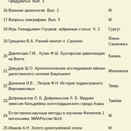
Предуралья. Вып. 3
16.
Военная археология. Вып. 2
М
17.
Вопросы эпиграфики. Вып. 5
М
18.
Игрь Геннадьевич Глушков: избранные статьи. Ч. 2
Сургут
Южно-
19
Грищенко В.А. Ранний неолит о. Сахалин
Сахалинск
Давлетшин Г.М., Хузин Ф.Ш. Булгарская цивилизация
20
Казань
на Волге
Давудов Ш.О. Археологические исследования вблизи
21.
Махачкала
дагестанского селения Башлыкент
Даченков И.Б.., Петров Ф.Н. История подмосковного
22
Тверь
Верхневолжья
Добромыслов Л. Б. Добромыслов Л. Б. Медная
23.
Тамбов
эмиссия Кильдибека золотоордынского города Азака
Естественно-научные методы в изучении Филиппов 1
24.
М
могильника. МИАРоссии №14
25.
Иванов А.Н. Золото доколумбовой эпохи
М.