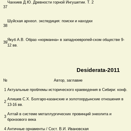
Чахкиев Д.Ю. Древности горной Ингушетии. Т. 2
37
Шуйская археол. экспедиция: поиски и находки
38
Якуб А.В. Образ «норманна» в западноевропей-ском обществе 9-
39
12 вв.
Desiderata-2011
№
Автор, заглавие
1
Актуальные проблемы исторического краеведения в Сибири: конф.
Алишев С.Х. Болгаро-казанские и золотоордынские отношения в
2
13-16 вв.
Алтай в системе металлургических провинций энеолита и
3
бронзового века
4
Античные орнаменты / Сост. В.И. Ивановская