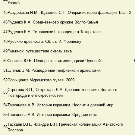
Урала)
45
Раздорская И.М., Щавелёв С.П. Очерки истории фармации. Вып. 2
46
Руденко К.А. Средневеково оружие Волго-Камья
47
Руденко К.А. Тетюшское ΙΙ городище в Татарстане
48
Русские древности: Сб. ст. И. Фроянову
49
Рыбинск: путешествие сквозь века
50
Сериков Ю.Б. Пещерные святилища реки Чусовой
51
Слепак З.М. Разведочная геофизика и археология
52
Сообщения Муромского музея. 2009
Строгова В.П., Секретарь Л.А. Древние топонимы Великого
53
Новгорода и его окрестностей
54
Тарханова А.В. История керамики. Неолит и древний мир
55
Тарханова А.В. История керамики. Средние века
Таскаев В.Н., Чхаидзе В.Н. Греческая колонизация Азиатского
56
Боспора