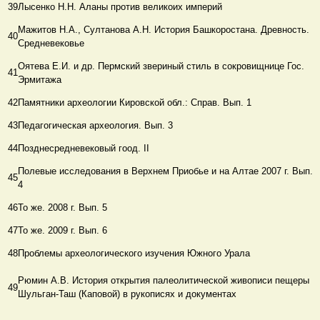
39
Лысенко Н.Н. Аланы против великоих империй
Мажитов Н.А., Султанова А.Н. История Башкоростана. Древность.
40
Средневековье
Оятева Е.И. и др. Пермский звериный стиль в сокровищнице Гос.
41
Эрмитажа
42
Памятники археологии Кировской обл.: Справ. Вып. 1
43
Педагогическая археология. Вып. 3
44
Позднесредневековый гоод. ΙΙ
Полевые исследования в Верхнем Приобье и на Алтае 2007 г. Вып.
45
4
46
То же. 2008 г. Вып. 5
47
То же. 2009 г. Вып. 6
48
Проблемы археологического изучения Южного Урала
Рюмин А.В. История открытия палеолитической живописи пещеры
49
Шульган-Таш (Каповой) в рукописях и документах