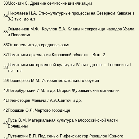
33
Москати С. Древние семитские цивилизации
Николаева Н.А. Этно-культурные процессы на Северном Кавказе в
34
3-2 тыс. до н.э.
Обыденнов М.Ф., Круглов Е.А. Клады и сокровища народов Урала
35
и Поволжья
36
От палеолита до средневековья
37
Памятники археологии Кировской области. Вып. 2
Памятники материальной культуры ΙV тыс. до н.э. – Ι половины Ι
38
тыс. н.э.
39
Переверзев М.М. История метательного оружия
40
Петербургский И.М. и др. Второй Журавкинский могильник
41
Плейстоцен Маныча / А.А.Свиточ и др.
42
Прошкин О.Л. Чёртово городище
Пусь В.М. Материальная культура малороссийской части
43
Брянщины
Путенихин В.П. Под сенью Рифейских гор (прошлое Южного
44