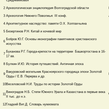
Средневековья
2
Археологическая энциклопедия Волгоградской области
3
Археология Нижнего Поволжья: ΙΙΙ конф.
4
Архитектурное наследство: памяти О.Х. Холпахчьяна
5
Безертинов Р.Н. Китай и кочевой мир
Бобров Ю.Г. Основы иконографии памятников христианского
6
искусства
Буканова Р.Г. Города-крепости на территории Башкортостана в 16-
7
17 вв.
8
Булкин И.Ю. История путешествий. Античная эпоха
Вакуровский могильник Красноярского городища эпохи Золотой
9
Орды / Е.В. Перерва и др.
10
Веселовский Н.И. Труды по истории Золотой Орды
Виноградов Н.Б. Степи Южного Урала и Казахстана в первые века
11
ΙΙ тыс. до н.э.
12
Гладкий Вит.Д. Словарь нумизмата