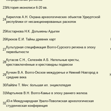
23
История иконописи 6-20 вв.
Кириллов А.Н. Охрана археологических объектов Удмуртской
24
республики от несанкционированных раскопок
25
Костарнова Н.К. Дольмены Адыгеи
26
Крюков Е.И. Тайны древних карт
Культурная спецификация Волго-Сурского региона в эпоху
27
первобытности
Кутасов С.Н., Селезнёв А.Б. Нательные кресты,
28
крестовключённые и крестовидны подвески
Кучкин В.А. Волго-Окское междуречье и Нижний Новгород в
29
средние века
30
Лайбле Т. Меч: большая ил. энциклопедия
31
Мартьянов В.Н. Волго-Камье в эпоху раннего железа
43-я Международная Урало-Поволжская археологическая
32
студенческая конференция