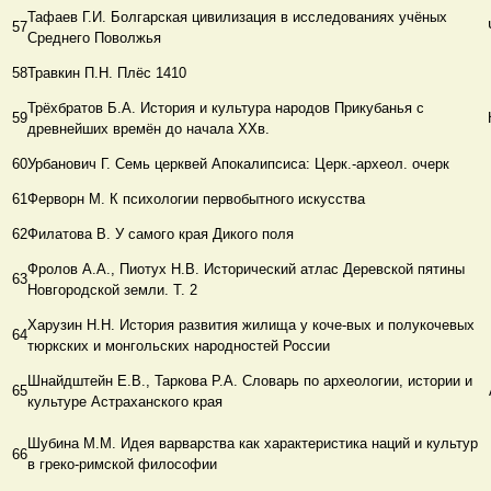
Тафаев Г.И. Болгарская цивилизация в исследованиях учёных
57
Среднего Поволжья
58
Травкин П.Н. Плёс 1410
Трёхбратов Б.А. История и культура народов Прикубанья с
59
древнейших времён до начала ХХв.
60
Урбанович Г. Семь церквей Апокалипсиса: Церк.-археол. очерк
61
Ферворн М. К психологии первобытного искусства
62
Филатова В. У самого края Дикого поля
Фролов А.А., Пиотух Н.В. Исторический атлас Деревской пятины
63
Новгородской земли. Т. 2
Харузин Н.Н. История развития жилища у коче-вых и полукочевых
64
тюркских и монгольских народностей России
Шнайдштейн Е.В., Таркова Р.А. Словарь по археологии, истории и
65
культуре Астраханского края
Шубина М.М. Идея варварства как характеристика наций и культур
66
в греко-римской философии