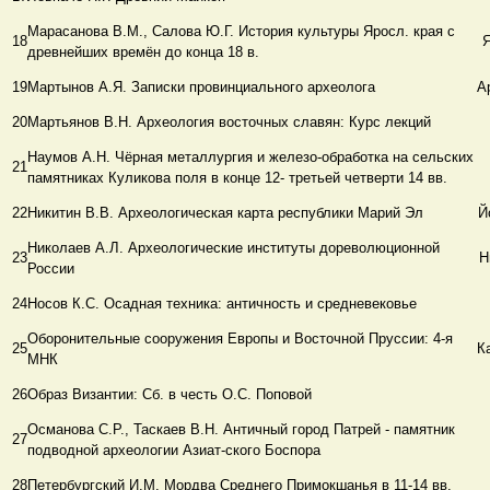
Марасанова В.М., Салова Ю.Г. История культуры Яросл. края с
18
древнейших времён до конца 18 в.
19
Мартынов А.Я. Записки провинциального археолога
А
20
Мартьянов В.Н. Археология восточных славян: Курс лекций
Наумов А.Н. Чёрная металлургия и железо-обработка на сельских
21
памятниках Куликова поля в конце 12- третьей четверти 14 вв.
22
Никитин В.В. Археологическая карта республики Марий Эл
Й
Николаев А.Л. Археологические институты дореволюционной
23
Н
России
24
Носов К.С. Осадная техника: античность и средневековье
Оборонительные сооружения Европы и Восточной Пруссии: 4-я
25
К
МНК
26
Образ Византии: Сб. в честь О.С. Поповой
Османова С.Р., Таскаев В.Н. Античный город Патрей - памятник
27
подводной археологии Азиат-ского Боспора
28
Петербургский И.М. Мордва Среднего Примокшанья в 11-14 вв.