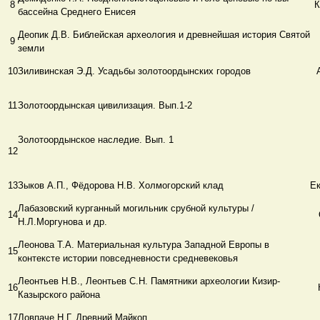
8
К
бассейна Среднего Енисея
Деопик Д.В. Библейская археология и древнейшая история Святой
9
земли
10
Зиливинская Э.Д. Усадьбы золотоордынских городов
11
Золотоордынская цивилизация. Вып.1-2
Золотоордынское наследие. Вып. 1
12
13
Зыков А.П., Фёдорова Н.В. Холмогорский клад
Ек
Лабазовский курганный могильник срубной культуры /
14
Н.Л.Моргунова и др.
Леонова Т.А. Материальная культура Западной Европы в
15
контексте истории повседневности средневековья
Леонтьев Н.В., Леонтьев С.Н. Памятники археологии Кизир-
16
Казырского района
17
Ловпаче Н.Г. Древний Майкоп