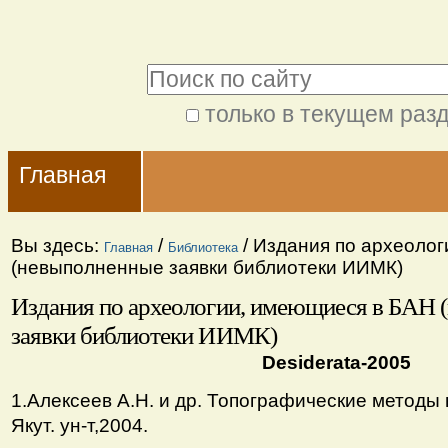
Перейти
Персональные
к
инструменты
Поиск
содержимому.
|
только в текущем раз
Расширенный
Перейти
Navigation
поиск
к
Главная
навигации
Вы здесь:
/
/
Издания по археолог
Главная
Библиотека
(невыполненные заявки библиотеки ИИМК)
Издания по археологии, имеющиеся в БАН 
заявки библиотеки ИИМК)
Desiderata-2005
1.Алексеев А.Н. и др. Топографические методы 
Якут. ун-т,2004.