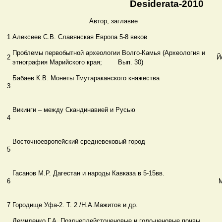
Desiderata-2010
Автор, заглавие
1
Алексеев С.В. Славянская Европа 5-8 веков
Проблемы первобытной археологии Волго-Камья (Археология и
2
Й
этнография Марийского края; Вып. 30)
Бабаев К.В. Монеты Тмутараканского княжества
3
Викинги – между Скандинавией и Русью
4
Восточноевропейский средневековый город
5
Гасанов М.Р. Дагестан и народы Кавказа в 5-15вв.
6
7
Городище Уфа-2. Т. 2 /Н.А.Мажитов и др.
Демиденко Г.А. Позднеплейстоценовые и голо-ценовые почвы