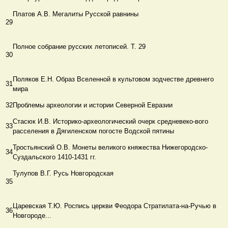
Платов А.В. Мегалиты Русской равнины
29
Полное собрание русских летописей. Т. 29
30
Поляков Е.Н. Образ Вселенной в культовом зодчестве древнего
31
мира
32
Проблемы археологии и истории Северной Евразии
Стасюк И.В. Историко-археологический очерк средневеко-вого
33
расселения в Дягиленском погосте Водской пятины
Тростьянский О.В. Монеты великого княжества Нижегородско-
34
Суздальского 1410-1431 гг.
Тулупов В.Г. Русь Новгородская
35
Царевская Т.Ю. Роспись церкви Феодора Стратилата-на-Ручью в
36
Новгороде...