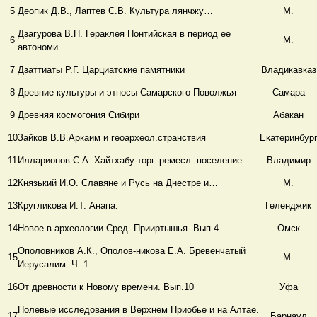
5
Деопик Д.В., Лаптев С.В. Культура лянчжу…
М.
Дзагурова В.П. Гераклея Понтийская в период ее
6
М.
автономи
7
Дзаттиаты Р.Г. Царциатские памятники
Владикавказ
8
Древние культуры и этносы Самарского Поволжья
Самара
9
Древняя космогония Сибири
Абакан
10
Зайков В.В.Аркаим и геоархеол.странствия
Екатеринбур
11
Илларионов С.А. Хайтхабу-торг.-ремесл. поселение…
Владимир
12
Князький И.О. Славяне и Русь на Днестре и…
М.
13
Кругликова И.Т. Анапа.
Геленджик
14
Новое в археологии Сред. Прииртышья. Вып.4
Омск
Ополовников А.К., Ополов-никова Е.А. Бревенчатый
15
М.
Иерусалим. Ч. 1
16
От древности к Новому времени. Вып.10
Уфа
Полевые исследования в Верхнем Приобье и на Алтае.
17
Барнаул