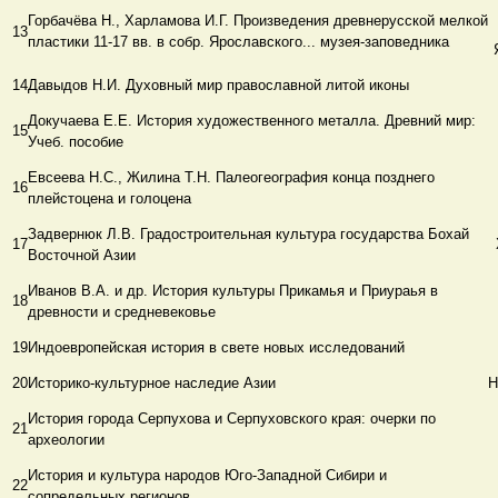
Горбачёва Н., Харламова И.Г. Произведения древнерусской мелкой
13
пластики 11-17 вв. в собр. Ярославского... музея-заповедника
14
Давыдов Н.И. Духовный мир православной литой иконы
Докучаева Е.Е. История художественного металла. Древний мир:
15
Учеб. пособие
Евсеева Н.С., Жилина Т.Н. Палеогеография конца позднего
16
плейстоцена и голоцена
Задвернюк Л.В. Градостроительная культура государства Бохай
17
Восточной Азии
Иванов В.А. и др. История культуры Прикамья и Приураья в
18
древности и средневековье
19
Индоевропейская история в свете новых исследований
20
Историко-культурное наследие Азии
Н
История города Серпухова и Серпуховского края: очерки по
21
археологии
История и культура народов Юго-Западной Сибири и
22
сопредельных регионов