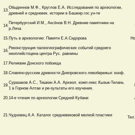
Обыденнов М.Ф., Круглов Е.А. Исследования по археологии,
13.
древней и средневек. истории в Башкир.гос.ун-те
Петербургский И.М., Аксёнов В.Н. Древние памятники на
14.
р.Ляча
15.
Путь в археологию: Памяти Е.А.Сидорова
Но
Реконструкция палеогеографических событий среднего
16.
неоплейстоцена центра Рус. равнины
17.
Реликвии Донского побоища
18.
Славяно-русские древности Днепровского левобережья: конф.
Суразаков А.С., Тишкин А.А. Археол. комп-лекс Кызык-Телань
19.
1 в Горном Алтае и ре-зультаты его изучения.
20.
14-е чтения по археологии Средней Кубани
21.
Чудновец А.А. Каталог средневековой мелкой пластики
Тел.