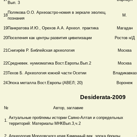
Вып. 3
Полякова О.О. Археоастро-номия в зеркале эволюц.
18
М.
познания
19
Панкратова И.Ю., Орехов А.А. Археол. практика
Магадан
20
Поселения как центры развития цивилизации
Ростов н/Д
21
Снигирёв Р. Библейская археология
Москва
22
Средневек. нумизматика Вост.Европы.Вып.2
Москва
23
Техов Б. Археология южной части Осетии
Владикавказ
24
Эпоха металла Вост.Европы (АВЕЛ; 20)
Воронеж
Desiderata-2009
№
Автор, заглавие
Актуальные проблемы истории Саяно-Алтая и сопредельных
1.
территорий: Материалы МНКВып.3,ч.2
2.
Археология Мордовского края.Каменный век, эпоха бронзы.