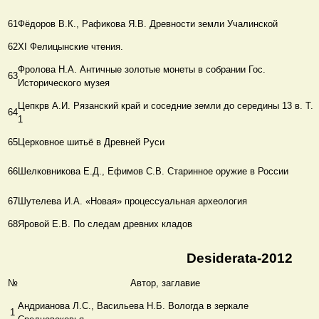
61
Фёдоров В.К., Рафикова Я.В. Древности земли Учалинской
62
ХΙ Фелицынские чтения.
Фролова Н.А. Античные золотые монеты в собрании Гос.
63
Исторического музея
Цепкрв А.И. Рязанский край и соседние земли до середины 13 в. Т.
64
1
65
Церковное шитьё в Древней Руси
66
Шелковникова Е.Д., Ефимов С.В. Старинное оружие в России
67
Шутелева И.А. «Новая» процессуальная археология
68
Яровой Е.В. По следам древних кладов
Desiderata-2012
№
Автор, заглавие
Андрианова Л.С., Васильева Н.Б. Вологда в зеркале
1