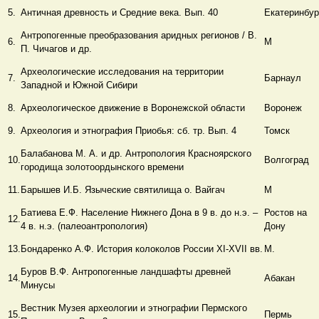
5.
Античная древность и Средние века. Вып. 40
Екатеринбур
Антропогенные преобразования аридных регионов / В.
6.
М
П. Чичагов и др.
Археологические исследования на территории
7.
Барнаул
Западной и Южной Сибири
8.
Археологическое движение в Воронежской области
Воронеж
9.
Археология и этнография Приобья: сб. тр. Вып. 4
Томск
Балабанова М. А. и др. Антропология Красноярского
10.
Волгоград
городища золотоордынского времени
11.
Барышев И.Б. Языческие святилища о. Вайгач
М
Батиева Е.Ф. Население Нижнего Дона в 9 в. до н.э. –
Ростов на
12.
4 в. н.э. (палеоантропология)
Дону
13.
Бондаренко А.Ф. История колоколов России XI-XVII вв.
М.
Буров В.Ф. Антропогенные ландшафты древней
14.
Абакан
Минусы
Вестник Музея археологии и этнографии Пермского
15.
Пермь