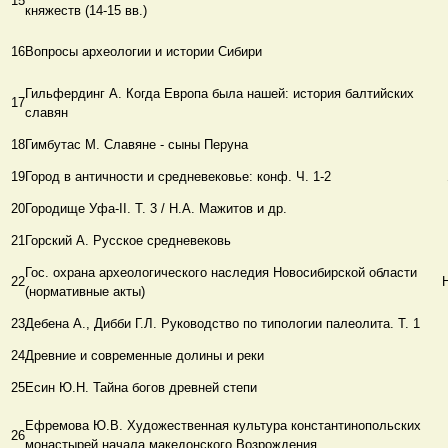
15
княжеств (14-15 вв.)
16
Вопросы археологии и истории Сибири
Гильфердинг А. Когда Европа была нашей: история балтийских
17
славян
18
Гимбутас М. Славяне - сыны Перуна
19
Город в античности и средневековье: конф. Ч. 1-2
20
Городище Уфа-ΙΙ. Т. 3 / Н.А. Мажитов и др.
21
Горский А. Русское средневековь
Гос. охрана археологического наследия Новосибирской области
22
(нормативные акты)
23
Дебена А., Дибби Г.Л. Руководство по типологии палеолита. Т. 1
24
Древние и современные долины и реки
25
Есин Ю.Н. Тайна богов древней степи
Ефремова Ю.В. Художественная культура константинопольских
26
монастырей начала македонского Возрождения