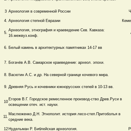
3
Археология в современной России
Ч
4.
Археология степной Евразии
Кеме
Археология, этнография и краеведение Сев. Кавказа:
5.
16.межвуз.конф.
6.
Белый камень в архитектурных памятниках 14-17 вв
7.
Богачёв А.В. Самарское краеведение: археол. эпохи.
8.
Васютин А.С. и др. На северной границе кочевого мира.
9.
Древняя Русь и кочевники южнорусских степей в 10-13 вв.
Егоров В.Г. Городское ремесленное производ-ство Древ.Руси в
10
освещении отеч. ист. науки.
Маслюженко Д.Н. Этнополит. история лесо-степ.Притоболья в
11.
средние века.
12
Нудельман Р. Библейская археология.
Р