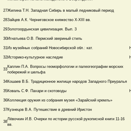
27
Жилина Т.Н. Западная Сибирь в малый ледниковый период
28
Зайцев А.К. Черниговское княжество Х-ХΙΙΙ вв.
29
Золотоордынская цивилизация. Вып. 3
30
Игнатьева О.В. Пермский звериный стиль
31
Из музейных собраний Новосибирской обл.: кат.
32
Историко-культурное наследие
Каплин П.А. Вопросы геоморфологии и палеогеографии морских
33
побережий и шельфа
34
Кошаев В.Б. Традиционное жилище народов Западного Приуралья
35
Коваль С.Ф. Пахари и скотоводы
36
Коллекция оружия из собрания музея «Зарайский кремль»
37
Кузнецов В.А. Путешествие в древний Иристон
Лёвочкин И.В. Очерки по истории русской рукописной книги 11-16
38
вв.