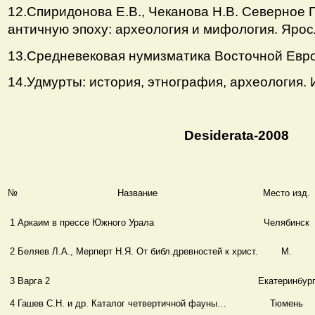
12.Спиридонова Е.В., Чеканова Н.В. Северное
античную эпоху: археология и мифология. Ярос
13.Средневековая нумизматика Восточной Европ
14.Удмурты: история, этнография, археология. 
Desiderata-2008
№
Название
Место изд.
1
Аркаим в прессе Южного Урала
Челябинск
2
Беляев Л.А., Мерперт Н.Я. От библ.древностей к христ.
М.
3
Варга 2
Екатеринбур
4
Гашев С.Н. и др. Каталог четвертичной фауны…
Тюмень