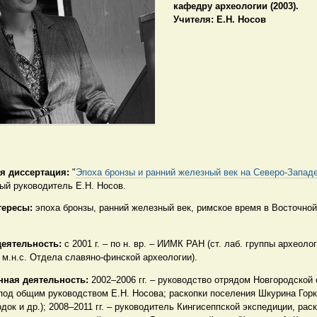
кафедру археологии (2003).
Учителя:
Е.Н. Носов
я диссертация:
"
Эпоха бронзы и ранний железный век на Северо-Запад
ный руководитель Е.Н. Носов.
тересы:
эпоха бронзы, ранний железный век, римское время в Восточно
еятельность:
с 2001 г. – по н. вр. – ИИМК РАН (ст. лаб. группы археоло
 м.н.с. Отдела славяно-финской археологии).
нная деятельность:
2002–2006 гг. – руководство отрядом Новгородской
под общим руководством Е.Н. Носова; раскопки поселения Шкурина Гор
док и др.); 2008–2011 гг. – руководитель Кингисеппской экспедиции, рас