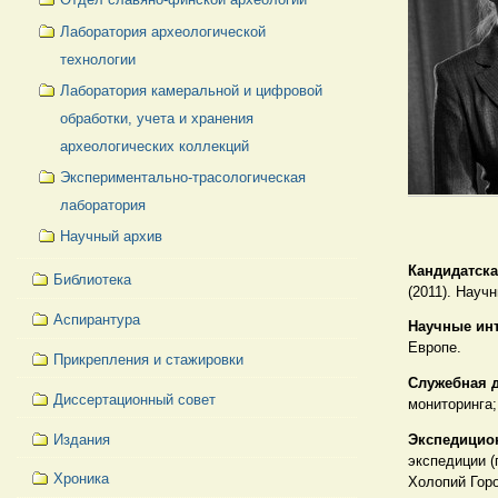
Лаборатория археологической
технологии
Лаборатория камеральной и цифровой
обработки, учета и хранения
археологических коллекций
Экспериментально-трасологическая
лаборатория
Научный архив
Кандидатска
Библиотека
(2011). Науч
Аспирантура
Научные ин
Европе.
Прикрепления и стажировки
Служебная д
Диссертационный совет
мониторинга;
Издания
Экспедицио
экспедиции (
Хроника
Холопий Горо