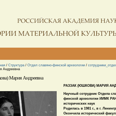
ная
/
Структура
/
Отдел славяно-финской археологии
/
сотрудники_отде
я Андреевна
ова) Мария Андреевна
РАЗЗАК (ЮШКОВА) МАРИЯ АН
Научный сотрудник Отдела сл
финской археологии ИИМК РА
исторических наук
Родилась
в 1981 г., в г. Ленинг
Окончила
исторический факуль