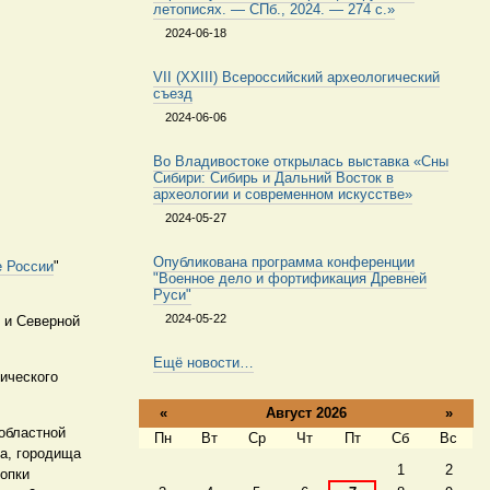
летописях. — СПб., 2024. — 274 с.»
2024-06-18
VII (XXIII) Всероссийский археологический
съезд
2024-06-06
Во Владивостоке открылась выставка «Сны
Сибири: Сибирь и Дальний Восток в
археологии и современном искусстве»
2024-05-27
Опубликована программа конференции
е России
"
"Военное дело и фортификация Древней
Руси"
2024-05-22
й и Северной
Ещё новости…
гического
«
Август 2026
»
 областной
Пн
Вт
Ср
Чт
Пт
Сб
Вс
ка, городища
Август
1
2
копки