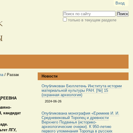
Вход
Поиск
только в текущем разделе
Расширенный
поиск
ла
/
Раззак
Новости
Опубликован Бюллетень Института истории
материальной культуры РАН. [№] 15
(охранная археология)
ДРЕЕВНА
2024-06-26
авяно-
Н,
кандидат
Опубликована монография «Еремеев И. И.
Средневековый Торопец и древности
Верхнего Подвинья (историко-
раде.
археологические очерки). К 950-летию
тет ЛГУ,
первого упоминания Торопца в русских