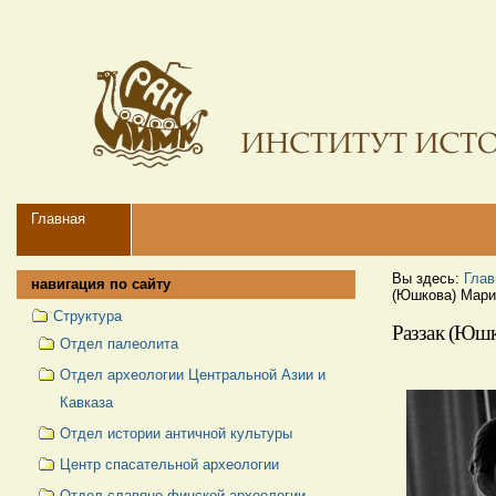
Перейти
Персональные
к
инструменты
содержимому.
|
Перейти
к
навигации
Navigation
Главная
Вы здесь:
Глав
навигация по сайту
(Юшкова) Мари
Структура
Раззак (Юшк
Отдел палеолита
Отдел археологии Центральной Азии и
Кавказа
Отдел истории античной культуры
Центр спасательной археологии
Отдел славяно-финской археологии