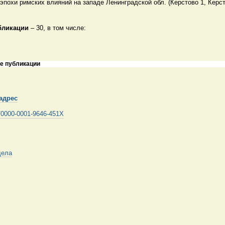
эпохи римских влияний на западе Ленинградской обл. (Керстово 1, Керс
бликации
– 30, в том числе:
е публикации
адрес
rg/0000-0001-9646-451X
дела