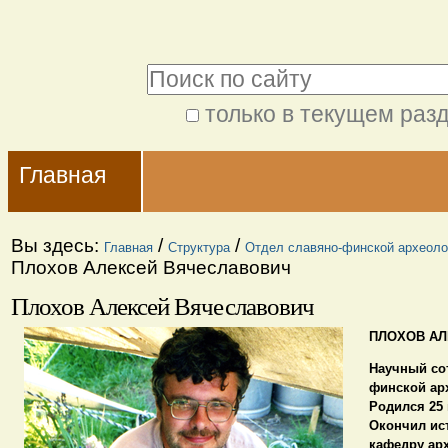
Перейти
Персональные
к
инструменты
Поиск
содержимому.
|
только в текущем раз
Расширенный
Перейти
Navigation
поиск
к
Главная
навигации
Вы здесь:
/
/
Главная
Структура
Отдел славяно-финской археоло
Плохов Алексей Вячеславович
Плохов Алексей Вячеславович
ПЛОХОВ АЛ
Научный со
финской ар
Родился
25 
Окончил
ист
кафедру арх