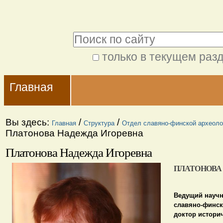
Перейти
Персональные
к
инструменты
Поиск
содержимому.
|
только в текущем раз
Расширенный
Перейти
Navigation
поиск
к
Главная
навигации
Вы здесь:
/
/
Главная
Структура
Отдел славяно-финской археоло
Платонова Надежда Игоревна
Платонова Надежда Игоревна
ПЛАТОНОВА
Ведущий научн
славяно-финск
доктор истори