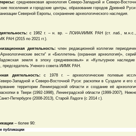
тересы:
средневековая археология Северо-Западной и Северо-Восточно
ские поселения и городские центры, образование городов Древней Руси
анизации Северной Европы, сохранение археологического наследия.
деятельность:
с 1982 г. – н. вр. – ЛОИА/ИИМК РАН (ст. лаб., м.н.с., н
К РАН (2015 по 2021 гг.).
низационная деятельность:
член редакционной коллегии периодиче
рхеологические вести" и «Бюллетень (охранная археология)», сери
адожская земля в эпоху средневековья» и «Культурное наследие 
», председатель Ученого совета ИИМК РАН.
нная деятельность:
с 1978 г. – археологические полевые иссл
Северо-Западной и Северо-Восточной Руси: раскопки в Суздале и его о
едование территории Ленинградской области и создание её археологи
 раскопки в Твери (1992-1998), Ленинградской области (1999-2007), Ниж
Санкт-Петербурге (2008-2013), Старой Ладоге (с 2014 г.).
икации
– более 90:
е публикации