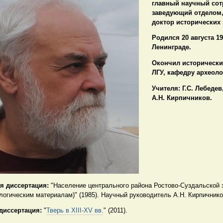
главный научный сот
заведующий отделом
доктор исторических 
Родился 20 августа 195
Ленинграде.
Окончил исторически
ЛГУ, кафедру археолог
Учителя: Г.С. Лебедев
А.Н. Кирпичников.
я диссертация:
"Население центрального района Ростово-Суздальской з
ологическим материалам)" (1985). Научный руководитель А.Н. Кирпичнико
диссертация:
"
Тверь в XIII-XV вв.
" (2011).