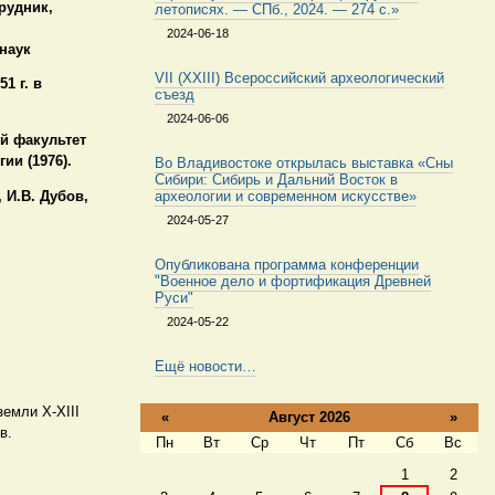
рудник,
летописях. — СПб., 2024. — 274 с.»
,
2024-06-18
наук
VII (XXIII) Всероссийский археологический
1 г. в
съезд
2024-06-06
й факультет
ии (1976).
Во Владивостоке открылась выставка «Сны
Сибири: Сибирь и Дальний Восток в
, И.В. Дубов,
археологии и современном искусстве»
2024-05-27
Опубликована программа конференции
"Военное дело и фортификация Древней
Руси"
2024-05-22
Ещё новости…
емли X-XIII
«
Август 2026
»
в.
Пн
Вт
Ср
Чт
Пт
Сб
Вс
Август
1
2