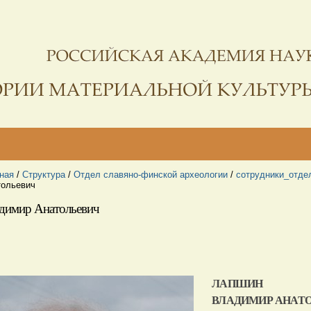
ная
/
Структура
/
Отдел славяно-финской археологии
/
сотрудники_отде
тольевич
димир Анатольевич
ЛАПШИН
ВЛАДИМИР АНАТ