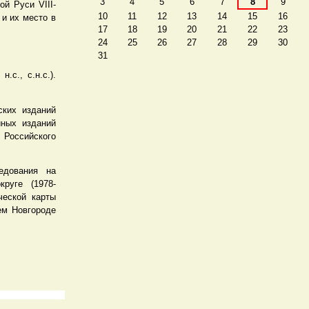
3
4
5
6
7
8
9
й Руси VIII-
10
11
12
13
14
15
16
 и их место в
17
18
19
20
21
22
23
24
25
26
27
28
29
30
31
.с., с.н.с.).
ских изданий
йных изданий
Российского
едования на
круге (1978-
ческой карты
нем Новгороде