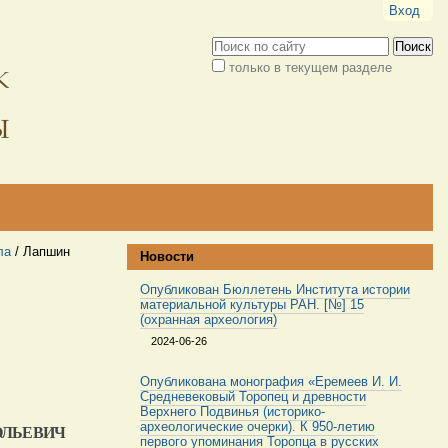
Вход
Поиск
только в текущем разделе
Расширенный
поиск
ла
/
Лапшин
Новости
Опубликован Бюллетень Института истории
материальной культуры РАН. [№] 15
(охранная археология)
2024-06-26
Опубликована монография «Еремеев И. И.
Средневековый Торопец и древности
Верхнего Подвинья (историко-
археологические очерки). К 950-летию
ОЛЬЕВИЧ
первого упоминания Торопца в русских