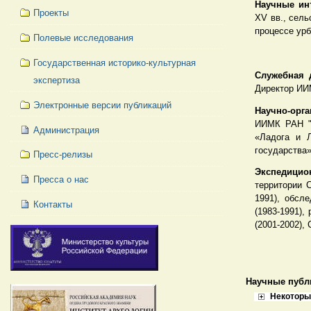
Научные ин
Проекты
XV вв., сель
процессе урб
Полевые исследования
Государственная историко-культурная
Служебная 
экспертиза
Директор ИИМ
Электронные версии публикаций
Научно-орга
ИИМК РАН "А
Администрация
«Ладога и Л
государства
Пресс-релизы
Экспедицио
Пресса о нас
территории 
1991), обсл
Контакты
(1983-1991),
(2001-2002), 
Научные публ
Некоторы