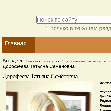
Перейти
Персональные
к
инструменты
Поиск
содержимому.
|
только в текущем раз
Расширенный
Перейти
Navigation
поиск
к
Главная
навигации
Вы здесь:
/
/
Главная
Структура
Отдел славяно-финской археоло
Дорофеева Татьяна Семёновна
Дорофеева Татьяна Семёновна
ДОРОФ
научны
финск
Родил
Ленинг
Оконч