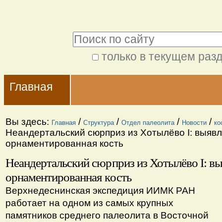
Перейти
Персональные
к
инструменты
Поиск
содержимому.
|
только в текущем раз
Расширенный
Перейти
Navigation
поиск
к
Главная
навигации
Вы здесь:
/
/
/
/
Главная
Структура
Отдел палеолита
Новости
ко
Неандертальский сюрприз из Хотылёво I: выяв
орнаментированная кость
Неандертальский сюрприз из Хотылёво I: в
орнаментированная кость
Верхнедеснинская экспедиция ИИМК РАН
работает на одном из самых крупных
памятников среднего палеолита в Восточной