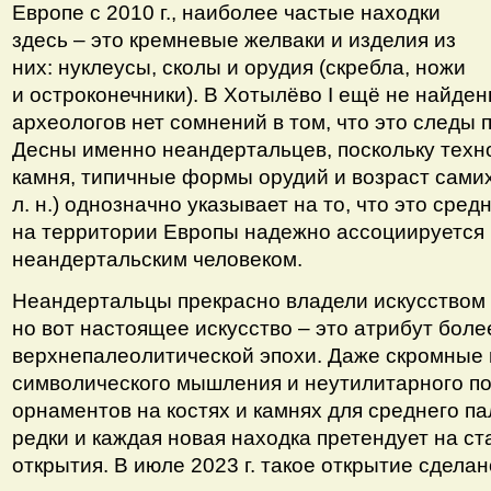
Европе с 2010 г., наиболее частые находки
здесь – это кремневые желваки и изделия из
них: нуклеусы, сколы и орудия (скребла, ножи
и остроконечники). В Хотылёво I ещё не найдены
археологов нет сомнений в том, что это следы
Десны именно неандертальцев, поскольку техн
камня, типичные формы орудий и возраст самих 
л. н.) однозначно указывает на то, что это сре
на территории Европы надежно ассоциируется
неандертальским человеком.
Неандертальцы прекрасно владели искусством 
но вот настоящее искусство – это атрибут боле
верхнепалеолитической эпохи. Даже скромные
символического мышления и неутилитарного по
орнаментов на костях и камнях для среднего п
редки и каждая новая находка претендует на ст
открытия. В июле 2023 г. такое открытие сделан