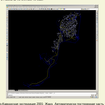
о-Кавказская экспедиция 2001: Жанэ.
Автоматически построенная часть