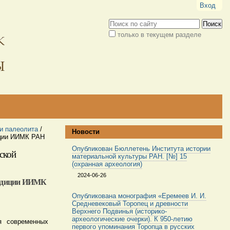
Вход
Поиск
только в текущем разделе
Расширенный
поиск
и палеолита
/
Новости
иции ИИМК РАН
Опубликован Бюллетень Института истории
ской
материальной культуры РАН. [№] 15
(охранная археология)
2024-06-26
спедиции ИИМК
Опубликована монография «Еремеев И. И.
Средневековый Торопец и древности
Верхнего Подвинья (историко-
археологические очерки). К 950-летию
я современных
первого упоминания Торопца в русских