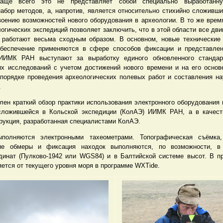
Чаще всего это не представляет собой специально выработан
абор методов, а, напротив, является относительно стихийно сложивш
воению возможностей нового оборудования в археологии. В то же время
огических экспедиций позволяет заключить, что в этой области все дв
 работают весьма сходным образом. В основном, новые технические
беспечение применяются в сфере способов фиксации и представлен
ИИМК РАН выступают за выработку единого обновленного стандар
их исследований с учетом достижений нового времени и на его осно
порядке проведения археологических полевых работ и составления на
.
лен краткий обзор практики использования электронного оборудования 
 сложившейся в Кольской экспедиции (КолАЭ) ИИМК РАН, а в качест
рукция, разработанная специалистами КолАЭ.
полняются электронными тахеометрами. Топографическая съёмка, 
кие обмеры и фиксация находок выполняются, по возможности, в 
динат (Пулково-1942 или WGS84) и в Балтийской системе высот. В п
яется от текущего уровня моря в программе WXTide.