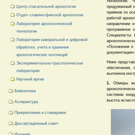
технологий. 
Центр спасательной археологии
продуманный н
приёмов по ос
Отдел славяно-финской археологии
работой археол
Лаборатория археологической
направлении и
программное о
технологии
Специалисты 
Лаборатория камеральной и цифровой
археологическ
«Положения о 
обработки, учета и хранения
документации»
археологических коллекций
Ниже представ
Экспериментально-трасологическая
обеспечения,
лаборатория
выложена инст
Научный архив
1.
Обмеры вы
археологичес
Библиотека
системах коор
высота исчисл
Аспирантура
Прикрепления и стажировки
Диссертационный совет
Издания