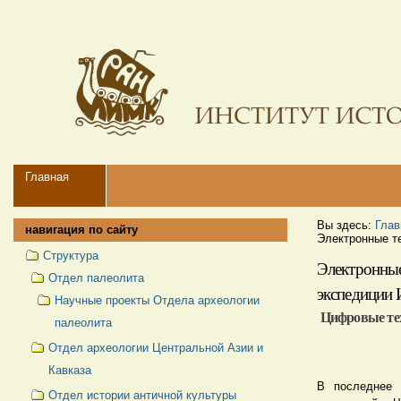
Перейти
Персональные
к
инструменты
содержимому.
|
Перейти
к
навигации
Navigation
Главная
Вы здесь:
Глав
навигация по сайту
Электронные т
Структура
Электронные
Отдел палеолита
экспедици
Научные проекты Отдела археологии
Цифровые тех
палеолита
Отдел археологии Центральной Азии и
Кавказа
В последнее 
Отдел истории античной культуры