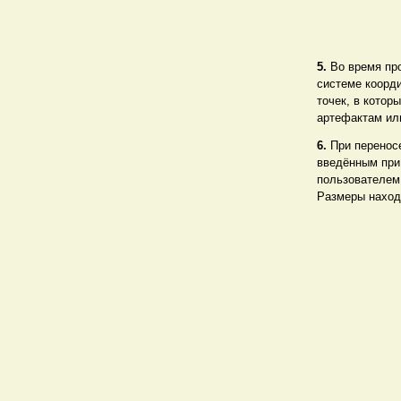
5.
Во время пр
системе коорд
точек, в котор
артефактам или
6.
При перенос
введённым при
пользователем
Размеры находо