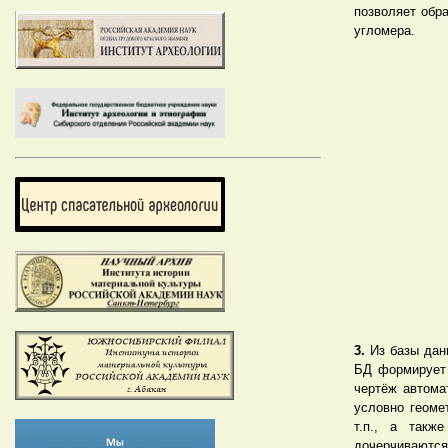
позволяет обр
угломера.
3.
Из базы дан
БД формирует 
чертёж автома
условно геоме
т.п., а такж
дочерчиваются