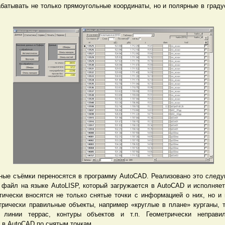
абатывать не только прямоугольные координаты, но и полярные в граду
ные съёмки переносятся в программу AutoCAD. Реализовано это след
файл на языке AutoLISP, который загружается в AutoCAD и исполняет
тически вносятся не только снятые точки с информацией о них, но и
трически правильные объекты, например «круглые в плане» курганы, т
е линии террас, контуры объектов и т.п. Геометрически неправи
 в AutoCAD по снятым точкам.