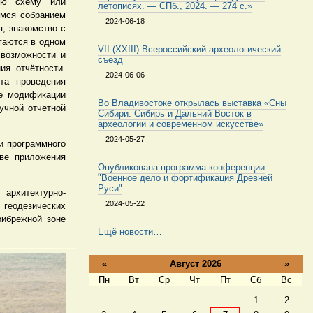
ную схему или
летописях. — СПб., 2024. — 274 с.»
имся собранием
2024-06-18
, знакомство с
игаются в одном
VII (XXIII) Всероссийский археологический
 возможности и
съезд
ия отчётности.
2024-06-06
та проведения
ве модификации
Во Владивостоке открылась выставка «Сны
учной отчетной
Сибири: Сибирь и Дальний Восток в
археологии и современном искусстве»
2024-05-27
и программного
ве приложения
Опубликована программа конференции
"Военное дело и фортификация Древней
Руси"
архитектурно-
2024-05-22
геодезических
рибрежной зоне
Ещё новости…
«
Август 2026
»
Пн
Вт
Ср
Чт
Пт
Сб
Вс
Август
1
2