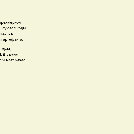
 трёхмерной
льзуются коды
ность к
п артефакта.
кодам,
 БД самим
тки материала.