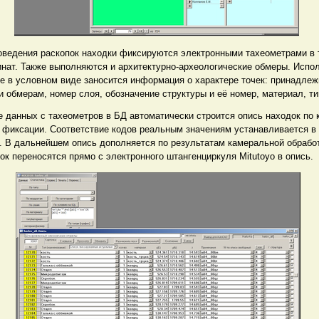
оведения раскопок находки фиксируются электронными тахеометрами в
инат. Также выполняются и архитектурно-археологические обмеры. Испо
ые в условном виде заносится информация о характере точек: принадлеж
 обмерам, номер слоя, обозначение структуры и её номер, материал, ти
е данных с тахеометров в БД автоматически строится опись находок по 
 фиксации. Соответствие кодов реальным значениям устанавливается в
. В дальнейшем опись дополняется по результатам камеральной обрабо
к переносятся прямо с электронного штангенциркуля Mitutoyo в опись.