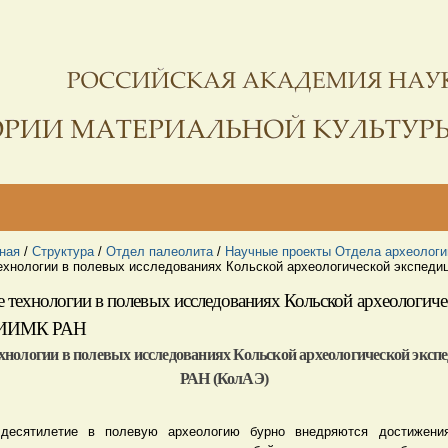
ная
/
Структура
/
Отдел палеолита
/
Научные проекты Отдела археологи
ехнологии в полевых исследованиях Кольской археологической экспед
 технологии в полевых исследованиях Кольской археологиче
и ИИМК РАН
нологии в полевых исследованиях Кольской археологической эк
РАН (КолАЭ)
десятилетие в полевую археологию бурно внедряются достижени