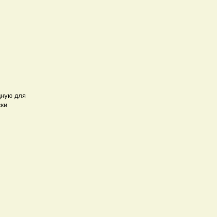
одную для
ски