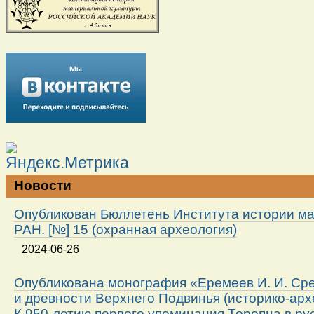
Новости
Опубликован Бюллетень Института истории м
РАН. [№] 15 (охранная археология)
2024-06-26
Опубликована монография «Еремеев И. И. Ср
и древности Верхнего Подвинья (историко-арх
К 950-летию первого упоминания Торопца в ру