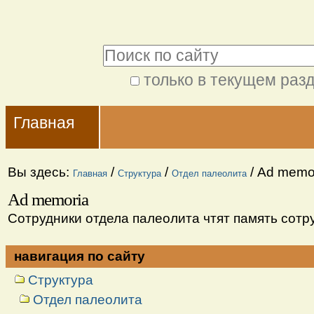
Перейти
Персональные
к
инструменты
Поиск
содержимому.
|
только в текущем раз
Расширенный
Перейти
Navigation
поиск
к
Главная
навигации
Вы здесь:
/
/
/
Ad memo
Главная
Структура
Отдел палеолита
Ad memoria
Сотрудники отдела палеолита чтят память сотруд
навигация по сайту
Структура
Отдел палеолита