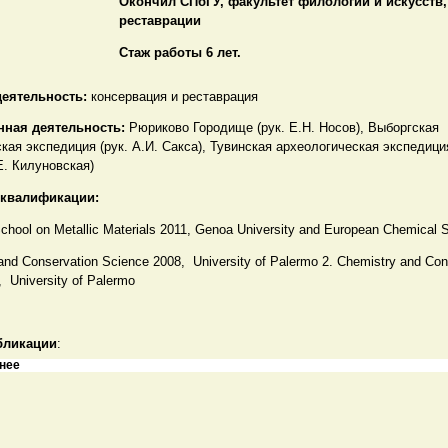
Окончил СПбГУ, факультет филологии и искусств
реставрации
Стаж работы 6 лет.
деятельность:
консервация и реставрация
нная деятельность:
Рюриково Городище (рук. Е.Н. Носов), Выборгская
кая экспедиция (рук. А.И. Сакса), Тувинская археологическая экспедиция
. Килуновская)
квалификации:
chool on Metallic Materials 2011, Genoa University and European Chemical 
and Conservation Science 2008, University of Palermo 2. Chemistry and Con
 University of Palermo
бликации
:
нее