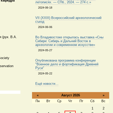
, кафедра
летописях. — СПб., 2024. — 274 с.»
2024-06-18
VII (XXIII) Всероссийский археологический
съезд
2024-06-06
 (рук. В.А.
Во Владивостоке открылась выставка «Сны
Сибири: Сибирь и Дальний Восток в
археологии и современном искусстве»
2024-05-27
Society
Опубликована программа конференции
"Военное дело и фортификация Древней
servation
Руси"
2024-05-22
Ещё новости…
«
Август 2026
»
Пн
Вт
Ср
Чт
Пт
Сб
Вс
Август
1
2