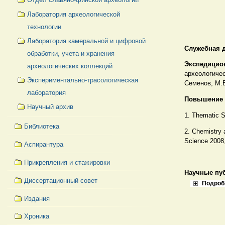
Лаборатория археологической
технологии
Лаборатория камеральной и цифровой
Служебная 
обработки, учета и хранения
Экспедицио
археологических коллекций
археологичес
Экспериментально-трасологическая
Семенов, М.Е
лаборатория
Повышение 
Научный архив
1. Thematic S
Библиотека
2. Chemistry 
Science 2008,
Аспирантура
Прикрепления и стажировки
Научные пу
Диссертационный совет
Подроб
Издания
Хроника