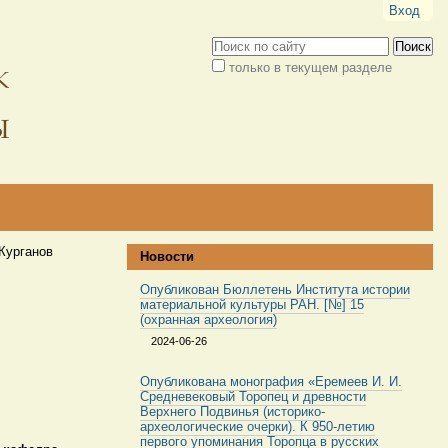
Вход
Поиск
только в текущем разделе
Расширенный
поиск
Курганов
Новости
Опубликован Бюллетень Института истории
материальной культуры РАН. [№] 15
(охранная археология)
2024-06-26
Опубликована монография «Еремеев И. И.
Средневековый Торопец и древности
Верхнего Подвинья (историко-
археологические очерки). К 950-летию
первого упоминания Торопца в русских