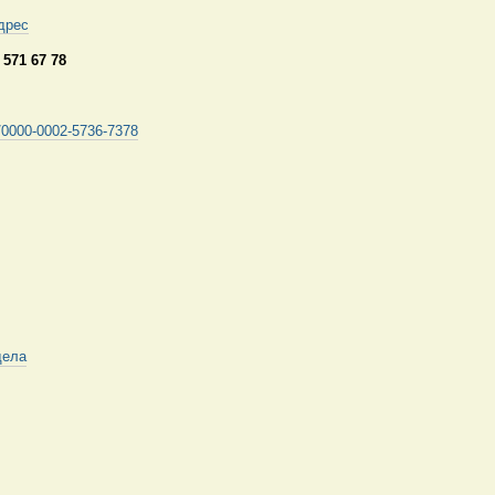
дрес
 571 67 78
rg/0000-0002-5736-7378
дела