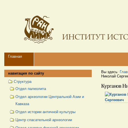
Перейти
Персональные
к
инструменты
содержимому.
|
Перейти
к
навигации
Navigation
Главная
Вы здесь:
Глав
навигация по сайту
Николай Серге
Структура
Курганов Ни
Отдел палеолита
Отдел археологии Центральной Азии и
Кавказа
Отдел истории античной культуры
Центр спасательной археологии
Отдел славяно-финской археологии