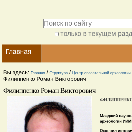
Перейти
Персональные
к
инструменты
Поиск
содержимому.
|
только в текущем раз
Расширенный
Перейти
Navigation
поиск
к
Главная
навигации
Вы здесь:
/
/
Главная
Структура
Центр спасательной археологии
Филиппенко Роман Викторович
Филиппенко Роман Викторович
ФИЛИППЕНКО
Младший научны
археологии ИИМ
Окончил истори