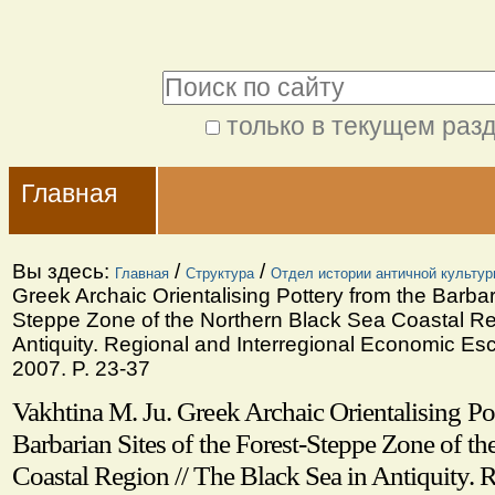
Перейти
Персональные
к
инструменты
Поиск
содержимому.
|
только в текущем раз
Расширенный
Перейти
Navigation
поиск
к
Главная
навигации
Вы здесь:
/
/
Главная
Структура
Отдел истории античной культур
Greek Archaic Orientalising Pottery from the Barbar
Steppe Zone of the Northern Black Sea Coastal Re
Antiquity. Regional and Interregional Economic E
2007. P. 23-37
Vakhtina M. Ju. Greek Archaic Orientalising Po
Barbarian Sites of the Forest-Steppe Zone of t
Coastal Region // The Black Sea in Antiquity. 