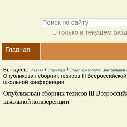
Перейти
Персональные
к
инструменты
Поиск
содержимому.
|
только в текущем раз
Расширенный
Перейти
Navigation
поиск
к
Главная
навигации
Вы здесь:
/
/
Главная
Структура
Отдел археологии Центральной 
Опубликован сборник тезисов III Всероссийско
школьной конференции
Опубликован сборник тезисов III Всероссий
школьной конференции