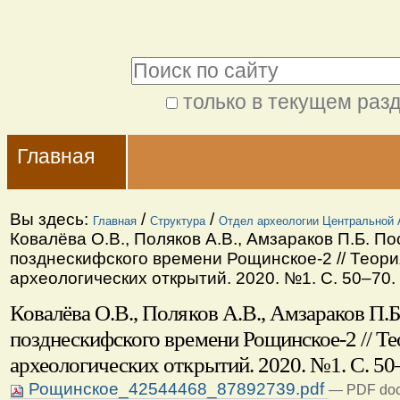
Перейти
Персональные
к
инструменты
Поиск
содержимому.
|
только в текущем раз
Расширенный
Перейти
Navigation
поиск
к
Главная
навигации
Вы здесь:
/
/
Главная
Структура
Отдел археологии Центральной 
Ковалёва О.В., Поляков А.В., Амзараков П.Б. П
позднескифского времени Рощинское-2 // Теори
археологических открытий. 2020. №1. С. 50–70.
Ковалёва О.В., Поляков А.В., Амзараков П.
позднескифского времени Рощинское-2 // Те
археологических открытий. 2020. №1. С. 50
Рощинское_42544468_87892739.pdf
— PDF doc