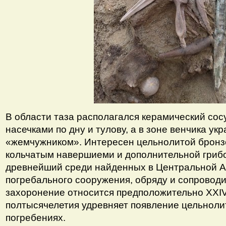
В области таза располагался керамический сос
насечками по дну и тулову, а в зоне венчика у
«жемчужником». Интересен цельнолитой бронз
кольчатым навершиеми и дополнительной гриб
древнейший среди найденных в Центральной А
погребального сооружения, обряду и сопровод
захоронение относится предположительно XXIV в
полтысячелетия удревняет появление цельноли
погребениях.