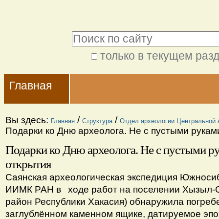
Перейти
Персональные
к
инструменты
Поиск
содержимому.
|
только в текущем раз
Расширенный
Перейти
Navigation
поиск
к
Главная
навигации
Вы здесь:
/
/
Главная
Структура
Отдел археологии Центральной 
Подарки ко Дню археолога. Не с пустыми рукам
Подарки ко Дню археолога. Не с пустыми р
открытия
Саянская археологическая экспедиция Южноси
ИИМК РАН в
⠀
ходе работ на поселении Хызыл-
район Республики Хакасия) обнаружила погреб
заглублённом каменном ящике, датируемое эп