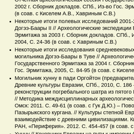
2002 г. Сборник докладов. СПб., Из-во Гос. Эр
(в соав. с Киселем А.В., Хавриным С.В.)
Некоторые итоги полевых исследований 2001-2
Догээ-Баары II // Археологические экспедиции
Эрмитажа за 2003 г. Сборник докладов. СПб., 
2004, С. 24-36 (в соав. с Хавриным С.В.)
Некоторые итоги исследования средневековы
могильника Догээ-Баары в Туве // Археологич
Государственного Эрмитажа за 2004 г. Сборник
Гос. Эрмитажа, 2005, С. 84-95 (в соав. с Кисел
Могильник хунну в пади Оргойтон (предварите
Древние культуры Евразии, СПб., 2010, С. 186 
реконструкции погребального шатра из пятого 
// Методика междисциплинарных археологичес
Омск: 2011. С. 49-61 (в соав. с Гук Д.Ю.) – Пов
Пазырыкского кургана. // Культуры степной Евр
взаимодействие с древними цивилизациями. К
РАН, «Периферия». 2012. С. 454-457 (в соав. с