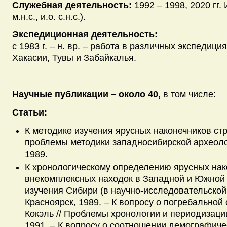
Служебная деятельность:
1992 – 1998, 2020 гг. 
м.н.с., и.о. с.н.с.).
Экспедиционная деятельность:
с 1983 г. – н. вр. – работа в различных экспедици
Хакасии, Тувы и Забайкалья.
Научные публикации – около 40,
в том числе:
Статьи:
К методике изучения ярусных наконечников стр
проблемы методики западносибирской археоло
1989.
К хронологическому определению ярусных нак
внекомплексных находок в Западной и Южной
изучения Сибири (в научно-исследовательской
Красноярск, 1989. – К вопросу о погребальной
Кокэль // Проблемы хронологии и периодизации
1991. – К вопросу о соотношении демографиче