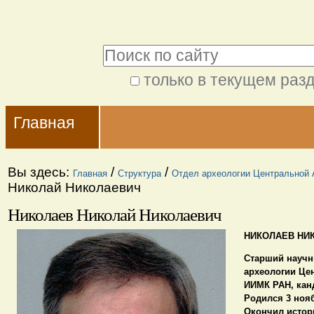
Перейти
Персональные
к
инструменты
Поиск
содержимому.
|
только в текущем раз
Расширенный
Перейти
Navigation
поиск
к
Главная
навигации
Вы здесь:
/
/
Главная
Структура
Отдел археологии Центральной 
Николай Николаевич
Николаев Николай Николаевич
НИКОЛАЕВ НИ
Старший научн
археологии Цен
ИИМК РАН,
кан
Родился
3 нояб
Окончил
истори