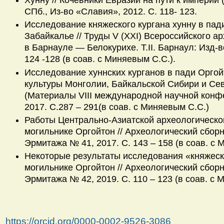
Хунну // Кочевники Евразии на пути к империи 
СПб., Из-во «Славия», 2012. С. 118- 123.
Исследование княжеского кургана хунну в пад
Забайкалье // Труды V (XXI) Всероссийского а
в Барнауле — Белокурихе. Т.II. Барнаул: Изд-во
124 -128 (в соав. с Миняевым С.С.).
Исследование хуннских курганов в пади Оргой
культуры Монголии, Байкальской Сибири и Се
(Материалы VIII международной научной конфе
2017. С.287 – 291(в соав. с Миняевым С.С.)
Работы Центрально-Азиатской археологическо
могильнике Оргойтон // Археологический сбор
Эрмитажа № 41, 2017. С. 143 – 158 (в соав. с
Некоторые результаты исследования «княжеско
могильнике Оргойтон // Археологический сбор
Эрмитажа № 42, 2019. С. 110 – 123 (в соав. с 
https://orcid.org/0000-0002-9526-3086