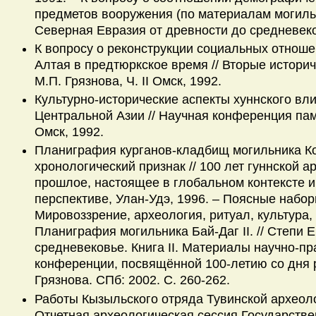
предметов вооружения (по материалам могильн
Северная Евразия от древности до средневеко
К вопросу о реконструкции социальных отнош
Алтая в предтюркское время // Вторые истори
М.П. Грязнова, Ч. II Омск, 1992.
Культурно-исторические аспекты хуннского вли
Центральной Азии // Научная конференция па
Омск, 1992.
Планиграфия курганов-кладбищ могильника Ко
хронологический признак // 100 лет гуннской 
прошлое, настоящее в глобальном контексте и
перспективе, Улан-Удэ, 1996. – Поясные набор
Мировоззрение, археология, ритуал, культура, С
Планиграфия могильника Бай-Даг II. // Степи 
средневековье. Книга II. Материалы научно-пр
конференции, посвящённой 100-летию со дня 
Грязнова. СПб: 2002. С. 260-262.
Работы Кызыльского отряда Тувинской археоло
Отчетная археологическая сессия Государств