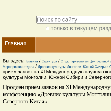
Перейти
Персональные
к
инструменты
Поиск
содержимому.
|
только в текущем раз
Расширенный
Перейти
Navigation
поиск
к
Главная
навигации
Вы здесь:
/
/
Главная
Структура
Отдел археологии Центральной 
/
Мероприятия отдела
Древние культуры Монголии, Южной Сибири и С
прием заявок на XI Международную научную к
культуры Монголии, Южной Сибири и Северног
Продлен прием заявок на XI Международн
конференцию «Древние культуры Монголи
Северного Китая»