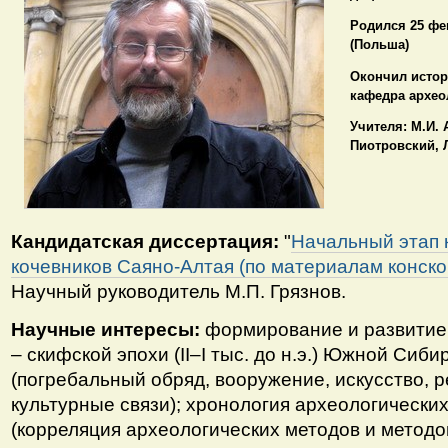
Родился 25 фев
(Польша)
Окончил истор
кафедра археол
Учителя: М.И. 
Пиотровский, Л
Кандидатская диссертация:
"
Начальный этап 
кочевников Саяно-Алтая (по материалам конско
Научный руководитель М.П. Грязнов.
Научные интересы:
формирование и развитие 
– скифской эпохи (II–I тыс. до н.э.) Южной Сиб
(погребальный обряд, вооружение, искусство, 
культурные связи); хронология археологически
(корреляция археологических методов и методо