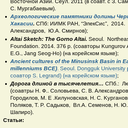
Восточной Азии. Сеул. 2011 (в соавт. с З. С
С. Мургабаевым).
Археологические памятники долины Черн
Хакасии
.
СПб: ИИМК РАН, “ЭлекСис”, 2014. 
Александров, Ю.А. Смирнов);
Altai Sketch: The Gorno Altai.
Seoul. Northeas
Foundation. 2014. 376 p. (соавторы Kungurov A.
E.G., Jang Seog-Ho) (на корейском языке);
Ancient cultures of the Minusinsk Basin in E
millenniums BCE)
. Seoul. Dongguk University 
соавтор S. Legrand) (на корейском языке)
;
Д
орога длиной в тысячелетия…
СПб.: Лю
(соавтры H. Ф.. Coловьева, C. B. Aлександров,
Городилов, M. E .Килуновская, H. C. Kypганов,
Поляков, T. P. Садыков, Bл.A. Семенов, H. Ю
Шапиро).
Статьи: