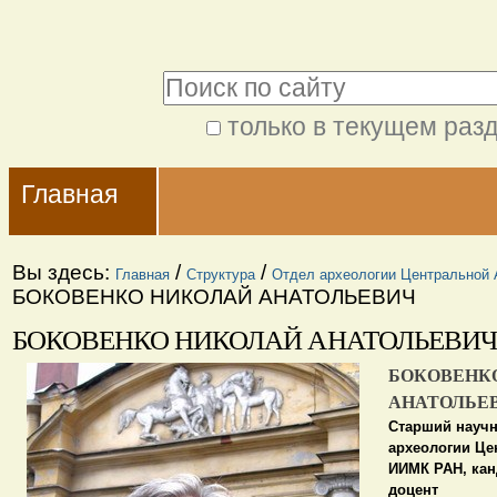
Перейти
Персональные
к
инструменты
Поиск
содержимому.
|
только в текущем раз
Расширенный
Перейти
Navigation
поиск
к
Главная
навигации
Вы здесь:
/
/
Главная
Структура
Отдел археологии Центральной 
БОКОВЕНКО НИКОЛАЙ АНАТОЛЬЕВИЧ
БОКОВЕНКО НИКОЛАЙ АНАТОЛЬЕВИЧ
БОКОВЕНК
АНАТОЛЬЕ
Старший научн
археологии Це
ИИМК РАН, кан
доцент