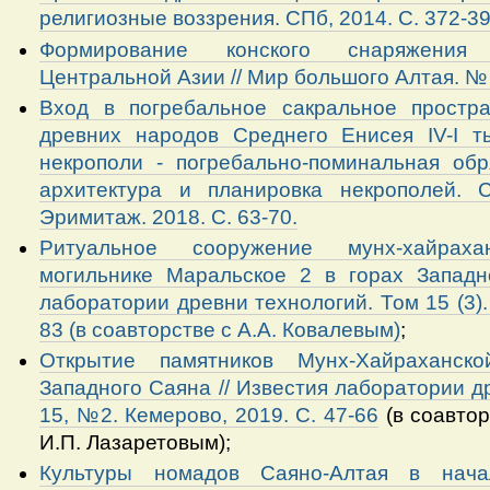
религиозные воззрения. СПб, 2014. С. 372-3
Формирование конского снаряжения
Центральной Азии // Мир большого Алтая. № 4
Вход в погребальное сакральное простра
древних народов Среднего Енисея IV-I ты
некрополи - погребально-поминальная обр
архитектура и планировка некрополей.
Эримитаж. 2018. С. 63-70.
Ритуальное сооружение мунх-хайрах
могильнике Маральское 2 в горах Западн
лаборатории древни технологий. Том 15 (3).
83 (в соавторстве с А.А. Ковалевым)
;
Открытие памятников Мунх-Хайраханск
Западного Саяна // Известия лаборатории д
15, №2. Кемерово, 2019. С. 47-66
(в соавтор
И.П. Лазаретовым);
Культуры номадов Саяно-Алтая в нач