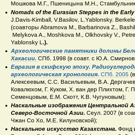
Мошкова М.Г., Пшеницына М.Н., Стамбульник Э
Nomads of the Eurasian Steppes in the Early
J.Davis-Kimball, V.Basilov, L.Yablonsky. Berkele
(соавторы Abramova M., Barbarinova Z., Bashil
Melykova A., Moshkova M., Olkhovsky V., Petre
Yablonsky L
.).
Археологические памятники долины Бел
Хакасии.
СПб. 1998 (в соавт. с Ю.А. Смирнов
Евразия в скифскую эпоху. Радиоуглерод
археологическая хронология.
СПб. 2005
(в
Алексеевым, С.С. Васильевым, В.А. Дергачев
Ковалюхом, Г. Куком, Х. ван дер Плихтом, Г. П
Семенцовым, Е.М. Скотт, К.В. Чугуновым);
Наскальные изображения Центральной А
Северо-Восточной Азии.
Сеул. 2007 (в соа
Чжан Со Хо, М.Е. Килуновской);
Наскальное искусство Казахстана.
Фонд 