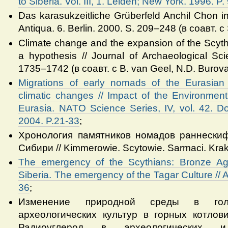
to Siberia. Vol. III, 1. Leiden; New York. 1996. P
Das karasukzeitliche Grüberfeld Anchil Chon i
Antiqua. 6. Berlin. 2000. S. 209–248 (в соавт. с
Climate change and the expansion of the Scythi
a hypothesis // Journal of Archaeological Sc
1735–1742 (в соавт. с B. van Geel, N.D. Burova
Migrations of early nomads of the Eurasian
climatic changes // Impact of the Environmen
Eurasia. NATO Science Series, IV, vol. 42. D
2004. P
.21-33
;
Хронология памятников номадов раннески
Сибири // Kimmerowie. Scytowie. Sarmaci. Krak
The emergency of the Scythians: Bronze Ag
Siberia. The emergency of the Tagar Culture // A
36
;
Изменение природной среды в го
археологических культур в горных котло
Радиоуглерод в археологических и 