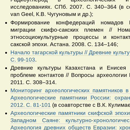
исследованиях. СПб. 2007. С. 340–364 (в со
van Geel, К.В. Чугуновым и др.);
Формирование конфедераций номадов 
миграции скифо-сакских племен // Ном
этносоциокультурные процессы и конта
сакской эпохи. Астана. 2008. С. 134–146;
Начало тагарской культуры // Древние культ
С. 99-103
.
Древние культуры Казахстана и Енисея в
проблеме контактов // Вопросы археологии 
2011. С. 308–314.
Мониторинг археологических памятников в 
Археологические памятники России: охра
2012. С. 81-101
(в соавторстве с В.К. Кулимае
Археологические памятники скифской эпохи
Западном Саяне: культурно-хронологичес
Археология древних обществ Евразии: хрон