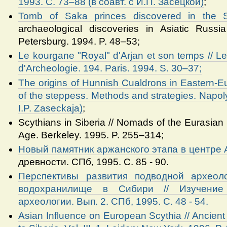
1993. C. 73–88 (в соавт. с И.П. Засецкой)
;
Tomb of Saka princes discovered in the S
archaeological discoveries in Asiatic Russi
Petersburg. 1994. P. 48–53;
Le kourgane "Royal" d'Arjan et son temps // L
d'Archeologie. 194. Paris. 1994. S. 30–37;
The origins of Hunnish Cualdrons in Eastern-E
of the steppess. Methods and strategies. Napol
I.P.
Zaseckaja)
;
Scythians in Siberia // Nomads of the Eurasian 
Age. Berkeley. 1995. P. 255–314;
Новый памятник аржанского этапа в центре 
древности. СПб, 1995. С. 85 - 90.
Перспективы развития подводной археол
водохранилище в Сибири // Изучение
археологии. Вып. 2. СПб, 1995. С. 48 - 54.
Asian Influence on European Scythia // Ancient c