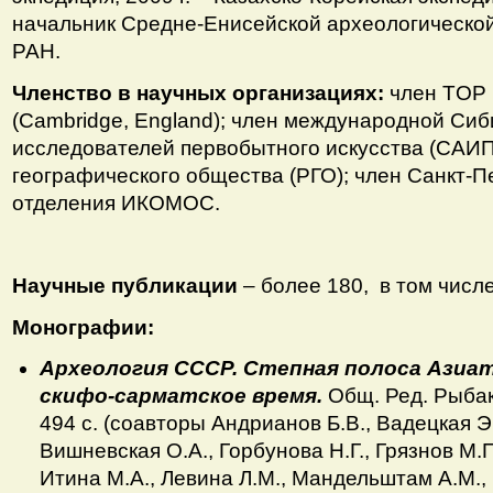
начальник Средне-Енисейской археологическо
РАН.
Членство в научных организациях:
член TOP 1
(Cambridge, England); член международной Си
исследователей первобытного искусства (САИП
географического общества (РГО); член Санкт-П
отделения ИКОМОС.
Научные публикации
– более 180, в том числе
Монографии:
Археология СССР. Степная полоса Азиа
скифо-сарматское время.
Общ. Ред. Рыбак
494 с. (
соавторы
Андрианов Б.В., Вадецкая Э.
Вишневская О.А., Горбунова Н.Г., Грязнов М.
Итина М.А., Левина Л.М., Мандельштам А.М., 