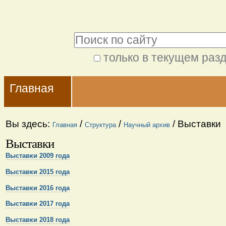
Перейти
Персональные
к
инструменты
Поиск
содержимому.
|
только в текущем раз
Расширенный
Перейти
Navigation
поиск
к
Главная
навигации
Вы здесь:
/
/
/
Выставки
Главная
Структура
Научный архив
Выставки
Выставки 2009 года
Выставки 2015 года
Выставки 2016 года
Выставки 2017 года
Выставки 2018 года